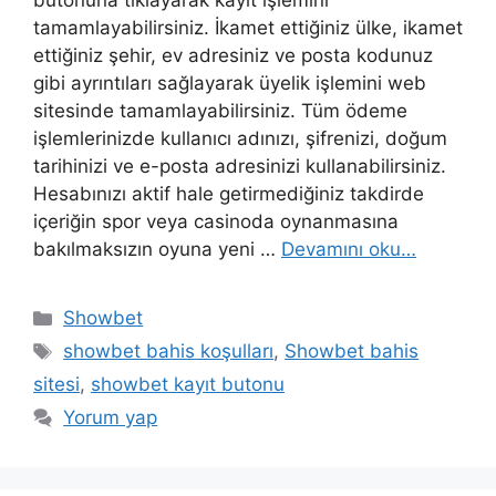
butonuna tıklayarak kayıt işlemini
tamamlayabilirsiniz. İkamet ettiğiniz ülke, ikamet
ettiğiniz şehir, ev adresiniz ve posta kodunuz
gibi ayrıntıları sağlayarak üyelik işlemini web
sitesinde tamamlayabilirsiniz. Tüm ödeme
işlemlerinizde kullanıcı adınızı, şifrenizi, doğum
tarihinizi ve e-posta adresinizi kullanabilirsiniz.
Hesabınızı aktif hale getirmediğiniz takdirde
içeriğin spor veya casinoda oynanmasına
bakılmaksızın oyuna yeni …
Devamını oku…
Kategoriler
Showbet
Etiketler
showbet bahis koşulları
,
Showbet bahis
sitesi
,
showbet kayıt butonu
Yorum yap