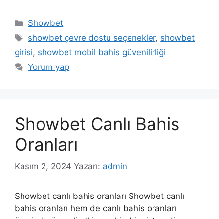
Kategoriler
Showbet
Etiketler
showbet çevre dostu seçenekler
,
showbet
girisi
,
showbet mobil bahis güvenilirliği
Yorum yap
Showbet Canlı Bahis
Oranları
Kasım 2, 2024
Yazarı:
admin
Showbet canlı bahis oranları Showbet canlı
bahis oranları hem de canlı bahis oranları