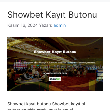
Showbet Kayıt Butonu
Kasım 16, 2024
Yazarı:
admin
Showbet kayıt butonu Showbet kayıt ol