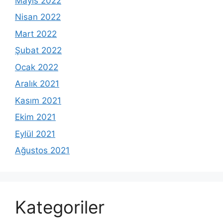
Mayıs 2022
Nisan 2022
Mart 2022
Şubat 2022
Ocak 2022
Aralık 2021
Kasım 2021
Ekim 2021
Eylül 2021
Ağustos 2021
Kategoriler