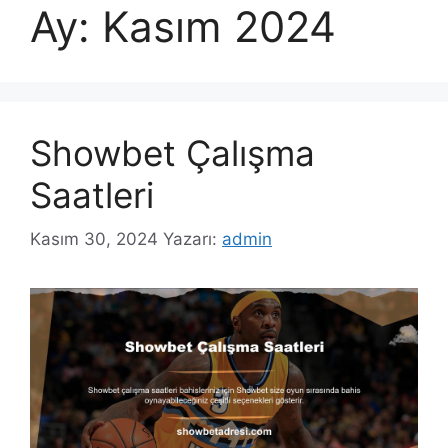
Ay:
Kasım 2024
Showbet Çalışma
Saatleri
Kasım 30, 2024
Yazarı:
admin