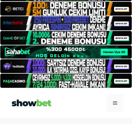
İçeriğe
atla
Menü