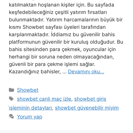
katılmaktan hoşlanan kişiler için. Bu sayfada
keşfedebileceğiniz çeşitli yatırım fırsatları
bulunmaktadır. Yatırım harcamalarının büyük bir
kısmı Showbet sayfası üyeleri tarafından
karşılanmaktadır. İddiamız bu güvenilir bahis
platformunun güvenilir bir kuruluş olduğudur. Bu
bahis sitesinden para çekmek, oyuncular için
herhangi bir soruna neden olmayacağından,
güvenli bir para çekme işlemi sağlar.
Kazandığınız bahisler, …
Devamını oku…
Kategoriler
Showbet
Etiketler
showbet canli maç izle
,
showbet giriş
i̇şleminin detayları
,
showbet güvenebilir miyim
Yorum yap