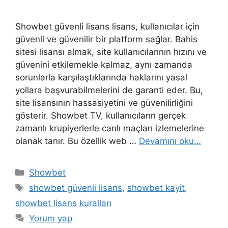
Showbet güvenli lisans lisans, kullanıcılar için
güvenli ve güvenilir bir platform sağlar. Bahis
sitesi lisansı almak, site kullanıcılarının hızını ve
güvenini etkilemekle kalmaz, aynı zamanda
sorunlarla karşılaştıklarında haklarını yasal
yollara başvurabilmelerini de garanti eder. Bu,
site lisansının hassasiyetini ve güvenilirliğini
gösterir. Showbet TV, kullanıcıların gerçek
zamanlı krupiyerlerle canlı maçları izlemelerine
olanak tanır. Bu özellik web …
Devamını oku…
Kategoriler
Showbet
Etiketler
showbet güvenli lisans
,
showbet kayit
,
showbet lisans kuralları
Yorum yap