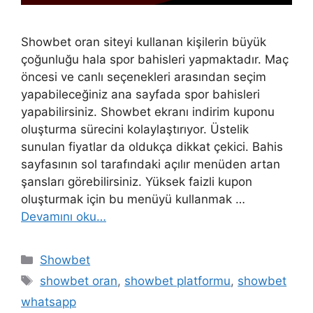
Showbet oran siteyi kullanan kişilerin büyük
çoğunluğu hala spor bahisleri yapmaktadır. Maç
öncesi ve canlı seçenekleri arasından seçim
yapabileceğiniz ana sayfada spor bahisleri
yapabilirsiniz. Showbet ekranı indirim kuponu
oluşturma sürecini kolaylaştırıyor. Üstelik
sunulan fiyatlar da oldukça dikkat çekici. Bahis
sayfasının sol tarafındaki açılır menüden artan
şansları görebilirsiniz. Yüksek faizli kupon
oluşturmak için bu menüyü kullanmak …
Devamını oku…
Kategoriler
Showbet
Etiketler
showbet oran
,
showbet platformu
,
showbet
whatsapp