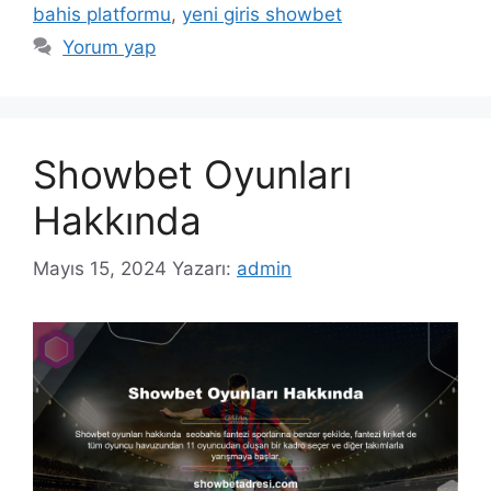
bahis platformu
,
yeni giris showbet
Yorum yap
Showbet Oyunları
Hakkında
Mayıs 15, 2024
Yazarı:
admin