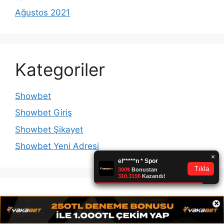
Ağustos 2021
Kategoriler
Showbet
Showbet Giriş
Showbet Şikayet
Showbet Yeni Adresi
Etiket Bulutu
×