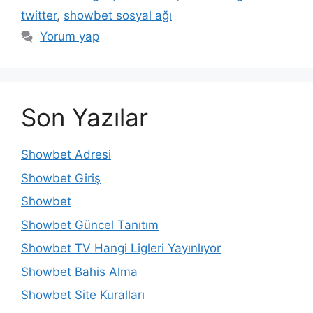
twitter
,
showbet sosyal ağı
Yorum yap
Son Yazılar
Showbet Adresi
Showbet Giriş
Showbet
Showbet Güncel Tanıtım
Showbet TV Hangi Ligleri Yayınlıyor
Showbet Bahis Alma
Showbet Site Kuralları