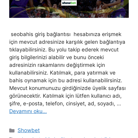
seobahis giriş bağlantısı hesabınıza erişmek
için mevcut adresinize karşılık gelen bağlantıya
tıklayabilirsiniz. Bu yolu takip ederek mevcut
giriş bilgilerinizi alabilir ve bunu önceki
adresinizin rakamlarını değiştirmek için
kullanabilirsiniz. Katılmak, para yatırmak ve
bahis oynamak için bu adresi kullanabilirsiniz.
Mevcut konumunuzu girdiğinizde üyelik sayfası
görünecektir. Katılmak için lütfen kullanıcı adı,
şifre, e-posta, telefon, cinsiyet, ad, soyadı, …
Devamını oku…
Kategoriler
Showbet