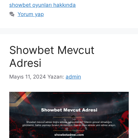
showbet oyunları hakkında
Yorum yap
Showbet Mevcut
Adresi
Mayıs 11, 2024
Yazarı:
admin