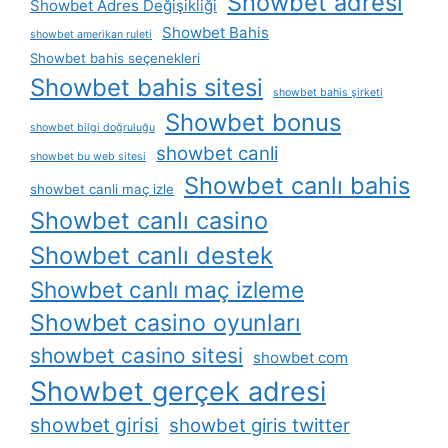
Showbet adresi
Showbet Adres Değişikliği
Showbet Bahis
showbet amerikan ruleti
Showbet bahis seçenekleri
Showbet bahis sitesi
showbet bahis şirketi
Showbet bonus
showbet bilgi doğruluğu
showbet canli
showbet bu web sitesi
Showbet canlı bahis
showbet canli maç izle
Showbet canlı casino
Showbet canlı destek
Showbet canlı maç izleme
Showbet casino oyunları
showbet casino sitesi
showbet com
Showbet gerçek adresi
showbet girisi
showbet giris twitter