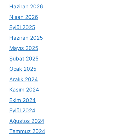
Haziran 2026
Nisan 2026
Eylül 2025
Haziran 2025
Mayıs 2025
Şubat 2025
Ocak 2025
Aralık 2024
Kasım 2024
Ekim 2024
Eylül 2024
Ağustos 2024
Temmuz 2024