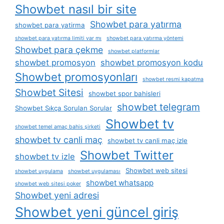
Showbet nasıl bir site
Showbet para yatırma
showbet para yatirma
showbet para yatırma limiti var mı
showbet para yatırma yöntemi
Showbet para çekme
showbet platformlar
showbet promosyon
showbet promosyon kodu
Showbet promosyonları
showbet resmi kapatma
Showbet Sitesi
showbet spor bahisleri
showbet telegram
Showbet Sıkça Sorulan Sorular
Showbet tv
showbet temel amaç bahis şirketi
showbet tv canli maç
showbet tv canli maç izle
Showbet Twitter
showbet tv izle
Showbet web sitesi
showbet uygulama
showbet uygulaması
showbet whatsapp
showbet web sitesi poker
Showbet yeni adresi
Showbet yeni güncel giriş