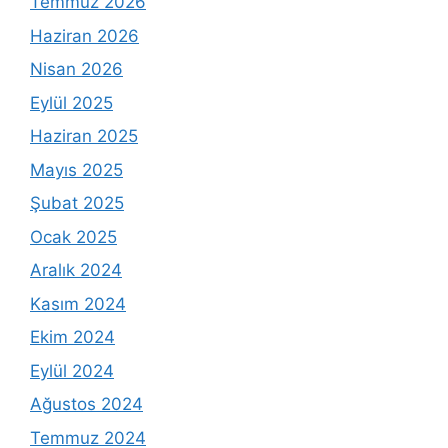
Temmuz 2026
Haziran 2026
Nisan 2026
Eylül 2025
Haziran 2025
Mayıs 2025
Şubat 2025
Ocak 2025
Aralık 2024
Kasım 2024
Ekim 2024
Eylül 2024
Ağustos 2024
Temmuz 2024