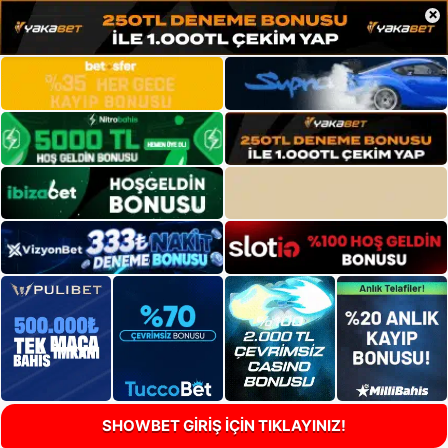
×
SHOWBET GİRİŞ İÇİN TIKLAYINIZ!