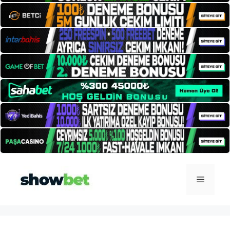
İçeriğe
atla
Menü