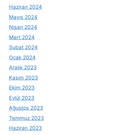
Haziran 2024
Mayıs 2024
Nisan 2024
Mart 2024
Şubat 2024
Ocak 2024
Aralık 2023
Kasım 2023
Ekim 2023
Eylül 2023
Ağustos 2023
Temmuz 2023
Haziran 2023