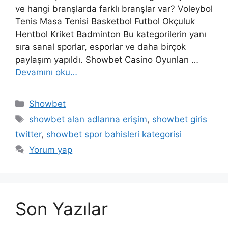
ve hangi branşlarda farklı branşlar var? Voleybol
Tenis Masa Tenisi Basketbol Futbol Okçuluk
Hentbol Kriket Badminton Bu kategorilerin yanı
sıra sanal sporlar, esporlar ve daha birçok
paylaşım yapıldı. Showbet Casino Oyunları …
Devamını oku…
Kategoriler
Showbet
Etiketler
showbet alan adlarına erişim
,
showbet giris
twitter
,
showbet spor bahisleri kategorisi
Yorum yap
Son Yazılar