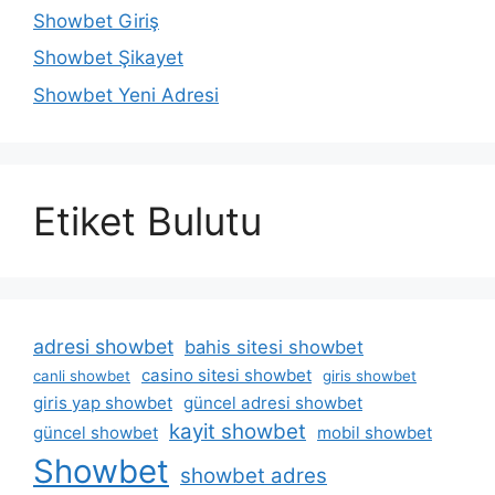
Showbet Giriş
Showbet Şikayet
Showbet Yeni Adresi
Etiket Bulutu
adresi showbet
bahis sitesi showbet
casino sitesi showbet
canli showbet
giris showbet
giris yap showbet
güncel adresi showbet
kayit showbet
güncel showbet
mobil showbet
Showbet
showbet adres