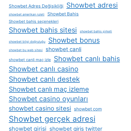
Showbet adresi
Showbet Adres Değişikliği
Showbet Bahis
showbet amerikan ruleti
Showbet bahis seçenekleri
Showbet bahis sitesi
showbet bahis şirketi
Showbet bonus
showbet bilgi doğruluğu
showbet canli
showbet bu web sitesi
Showbet canlı bahis
showbet canli maç izle
Showbet canlı casino
Showbet canlı destek
Showbet canlı maç izleme
Showbet casino oyunları
showbet casino sitesi
showbet com
Showbet gerçek adresi
showbet girisi
showbet giris twitter