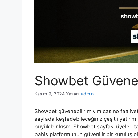
Showbet Güveneb
Kasım 9, 2024
Yazarı:
admin
Showbet güvenebilir miyim casino faaliyetl
sayfada keşfedebileceğiniz çeşitli yatırım 
büyük bir kısmı Showbet sayfası üyeleri ta
bahis platformunun güvenilir bir kuruluş 