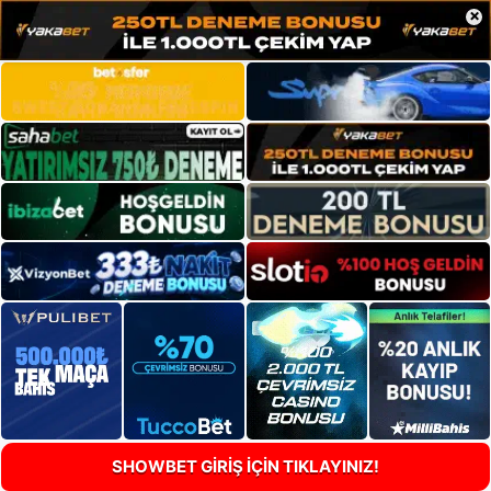
×
SHOWBET GİRİŞ İÇİN TIKLAYINIZ!