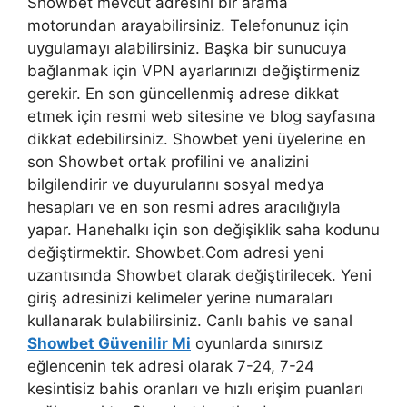
Showbet mevcut adresini bir arama
motorundan arayabilirsiniz. Telefonunuz için
uygulamayı alabilirsiniz. Başka bir sunucuya
bağlanmak için VPN ayarlarınızı değiştirmeniz
gerekir. En son güncellenmiş adrese dikkat
etmek için resmi web sitesine ve blog sayfasına
dikkat edebilirsiniz. Showbet yeni üyelerine en
son Showbet ortak profilini ve analizini
bilgilendirir ve duyurularını sosyal medya
hesapları ve en son resmi adres aracılığıyla
yapar. Hanehalkı için son değişiklik saha kodunu
değiştirmektir. Showbet.Com adresi yeni
uzantısında Showbet olarak değiştirilecek. Yeni
giriş adresinizi kelimeler yerine numaraları
kullanarak bulabilirsiniz. Canlı bahis ve sanal
Showbet Güvenilir Mi
oyunlarda sınırsız
eğlencenin tek adresi olarak 7-24, 7-24
kesintisiz bahis oranları ve hızlı erişim puanları