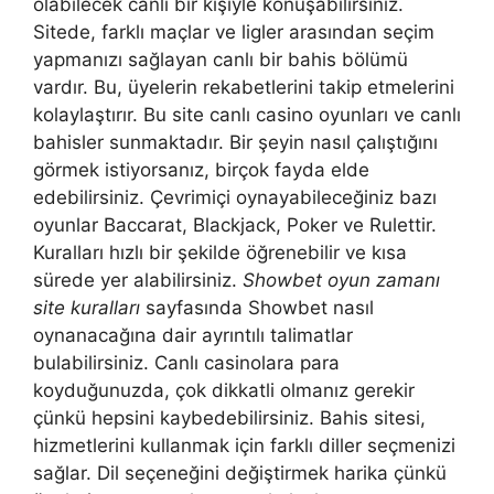
olabilecek canlı bir kişiyle konuşabilirsiniz.
Sitede, farklı maçlar ve ligler arasından seçim
yapmanızı sağlayan canlı bir bahis bölümü
vardır. Bu, üyelerin rekabetlerini takip etmelerini
kolaylaştırır. Bu site canlı casino oyunları ve canlı
bahisler sunmaktadır. Bir şeyin nasıl çalıştığını
görmek istiyorsanız, birçok fayda elde
edebilirsiniz. Çevrimiçi oynayabileceğiniz bazı
oyunlar Baccarat, Blackjack, Poker ve Rulettir.
Kuralları hızlı bir şekilde öğrenebilir ve kısa
sürede yer alabilirsiniz.
Showbet oyun zamanı
site kuralları
sayfasında Showbet nasıl
oynanacağına dair ayrıntılı talimatlar
bulabilirsiniz. Canlı casinolara para
koyduğunuzda, çok dikkatli olmanız gerekir
çünkü hepsini kaybedebilirsiniz. Bahis sitesi,
hizmetlerini kullanmak için farklı diller seçmenizi
sağlar. Dil seçeneğini değiştirmek harika çünkü