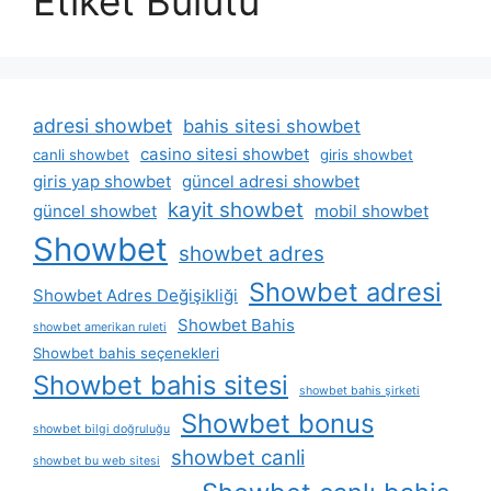
Etiket Bulutu
adresi showbet
bahis sitesi showbet
casino sitesi showbet
canli showbet
giris showbet
giris yap showbet
güncel adresi showbet
kayit showbet
güncel showbet
mobil showbet
Showbet
showbet adres
Showbet adresi
Showbet Adres Değişikliği
Showbet Bahis
showbet amerikan ruleti
Showbet bahis seçenekleri
Showbet bahis sitesi
showbet bahis şirketi
Showbet bonus
showbet bilgi doğruluğu
showbet canli
showbet bu web sitesi