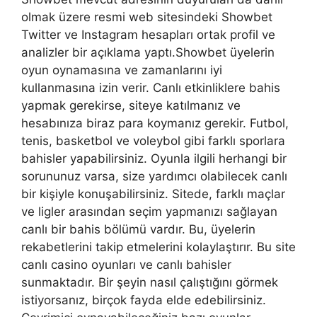
olmak üzere resmi web sitesindeki Showbet
Twitter ve Instagram hesapları ortak profil ve
analizler bir açıklama yaptı.Showbet üyelerin
oyun oynamasına ve zamanlarını iyi
kullanmasına izin verir. Canlı etkinliklere bahis
yapmak gerekirse, siteye katılmanız ve
hesabınıza biraz para koymanız gerekir. Futbol,
tenis, basketbol ve voleybol gibi farklı sporlara
bahisler yapabilirsiniz. Oyunla ilgili herhangi bir
sorununuz varsa, size yardımcı olabilecek canlı
bir kişiyle konuşabilirsiniz. Sitede, farklı maçlar
ve ligler arasından seçim yapmanızı sağlayan
canlı bir bahis bölümü vardır. Bu, üyelerin
rekabetlerini takip etmelerini kolaylaştırır. Bu site
canlı casino oyunları ve canlı bahisler
sunmaktadır. Bir şeyin nasıl çalıştığını görmek
istiyorsanız, birçok fayda elde edebilirsiniz.