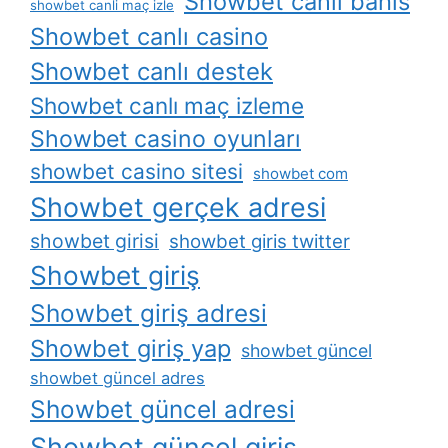
Showbet canlı bahis
showbet canli maç izle
Showbet canlı casino
Showbet canlı destek
Showbet canlı maç izleme
Showbet casino oyunları
showbet casino sitesi
showbet com
Showbet gerçek adresi
showbet girisi
showbet giris twitter
Showbet giriş
Showbet giriş adresi
Showbet giriş yap
showbet güncel
showbet güncel adres
Showbet güncel adresi
Showbet güncel giriş