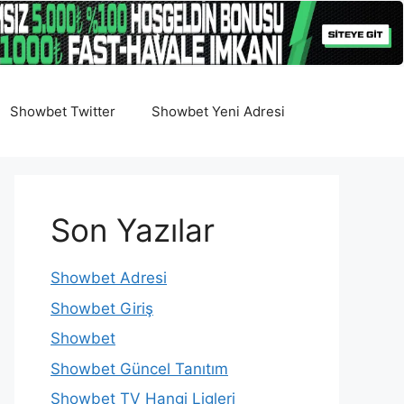
Showbet Twitter
Showbet Yeni Adresi
Son Yazılar
Showbet Adresi
Showbet Giriş
Showbet
Showbet Güncel Tanıtım
Showbet TV Hangi Ligleri