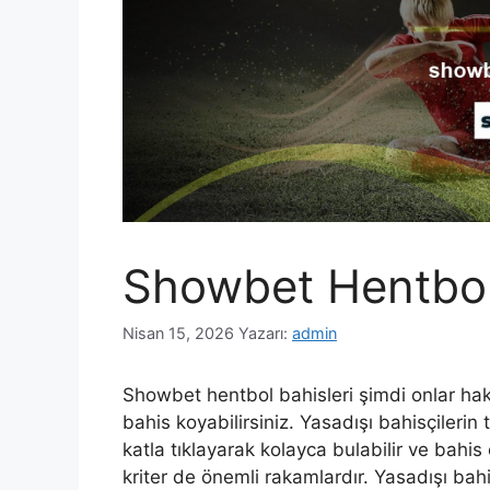
Showbet Hentbol 
Nisan 15, 2026
Yazarı:
admin
Showbet hentbol bahisleri şimdi onlar ha
bahis koyabilirsiniz. Yasadışı bahisçilerin 
katla tıklayarak kolayca bulabilir ve bahis 
kriter de önemli rakamlardır. Yasadışı bahi