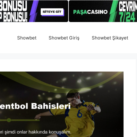
Showbet
Showbet Giriş
Showbet Şikayet