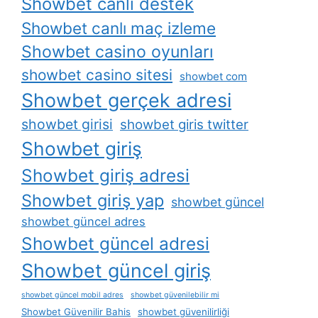
Showbet canlı destek
Showbet canlı maç izleme
Showbet casino oyunları
showbet casino sitesi
showbet com
Showbet gerçek adresi
showbet girisi
showbet giris twitter
Showbet giriş
Showbet giriş adresi
Showbet giriş yap
showbet güncel
showbet güncel adres
Showbet güncel adresi
Showbet güncel giriş
showbet güncel mobil adres
showbet güvenilebilir mi
Showbet Güvenilir Bahis
showbet güvenilirliği