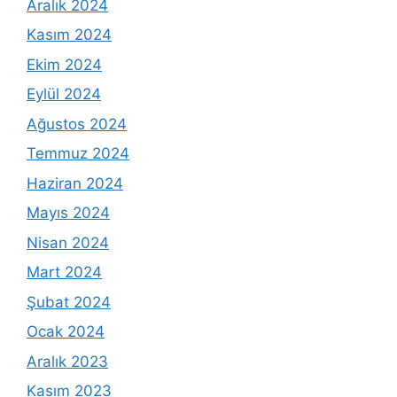
Aralık 2024
Kasım 2024
Ekim 2024
Eylül 2024
Ağustos 2024
Temmuz 2024
Haziran 2024
Mayıs 2024
Nisan 2024
Mart 2024
Şubat 2024
Ocak 2024
Aralık 2023
Kasım 2023