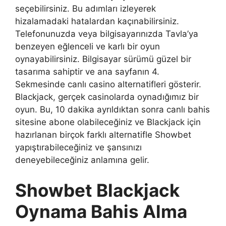
seçebilirsiniz. Bu adımları izleyerek
hizalamadaki hatalardan kaçınabilirsiniz.
Telefonunuzda veya bilgisayarınızda Tavla’ya
benzeyen eğlenceli ve karlı bir oyun
oynayabilirsiniz. Bilgisayar sürümü güzel bir
tasarıma sahiptir ve ana sayfanın 4.
Sekmesinde canlı casino alternatifleri gösterir.
Blackjack, gerçek casinolarda oynadığımız bir
oyun. Bu, 10 dakika ayrıldıktan sonra canlı bahis
sitesine abone olabileceğiniz ve Blackjack için
hazırlanan birçok farklı alternatifle Showbet
yapıştırabileceğiniz ve şansınızı
deneyebileceğiniz anlamına gelir.
Showbet Blackjack
Oynama Bahis Alma