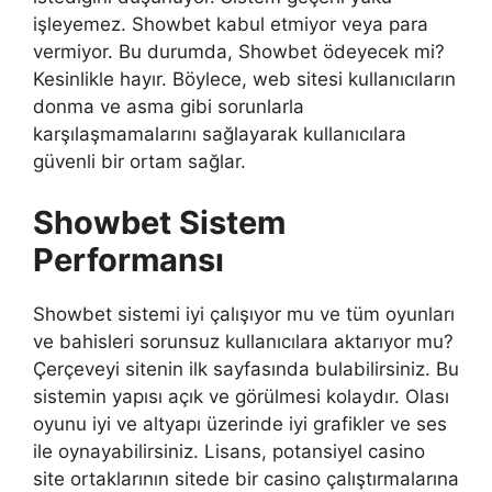
işleyemez. Showbet kabul etmiyor veya para
vermiyor. Bu durumda, Showbet ödeyecek mi?
Kesinlikle hayır. Böylece, web sitesi kullanıcıların
donma ve asma gibi sorunlarla
karşılaşmamalarını sağlayarak kullanıcılara
güvenli bir ortam sağlar.
Showbet Sistem
Performansı
Showbet sistemi iyi çalışıyor mu ve tüm oyunları
ve bahisleri sorunsuz kullanıcılara aktarıyor mu?
Çerçeveyi sitenin ilk sayfasında bulabilirsiniz. Bu
sistemin yapısı açık ve görülmesi kolaydır. Olası
oyunu iyi ve altyapı üzerinde iyi grafikler ve ses
ile oynayabilirsiniz. Lisans, potansiyel casino
site ortaklarının sitede bir casino çalıştırmalarına