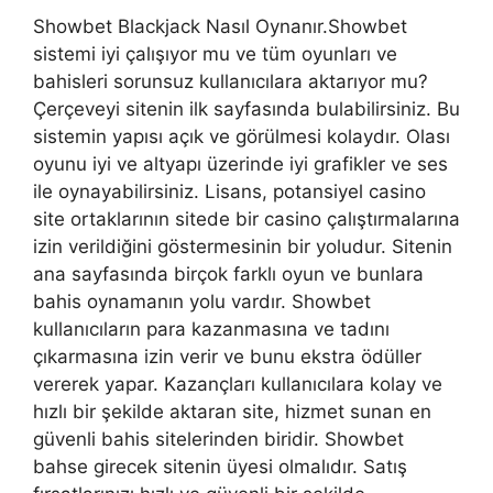
Showbet Blackjack Nasıl Oynanır.Showbet
sistemi iyi çalışıyor mu ve tüm oyunları ve
bahisleri sorunsuz kullanıcılara aktarıyor mu?
Çerçeveyi sitenin ilk sayfasında bulabilirsiniz. Bu
sistemin yapısı açık ve görülmesi kolaydır. Olası
oyunu iyi ve altyapı üzerinde iyi grafikler ve ses
ile oynayabilirsiniz. Lisans, potansiyel casino
site ortaklarının sitede bir casino çalıştırmalarına
izin verildiğini göstermesinin bir yoludur. Sitenin
ana sayfasında birçok farklı oyun ve bunlara
bahis oynamanın yolu vardır. Showbet
kullanıcıların para kazanmasına ve tadını
çıkarmasına izin verir ve bunu ekstra ödüller
vererek yapar. Kazançları kullanıcılara kolay ve
hızlı bir şekilde aktaran site, hizmet sunan en
güvenli bahis sitelerinden biridir. Showbet
bahse girecek sitenin üyesi olmalıdır. Satış