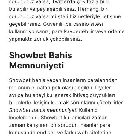
sorununuz varsa, Twitter’da çok fazla bilgi
bulabilir ve paylaşabilirsiniz. Herhangi bir
sorununuz varsa müşteri hizmetleriyle iletişime
geçebilirsiniz. Güvenilir bir casino sitesi
kullanmıyorsanız, para kaybedebilir veya ödeme
yapmakta zorluk çekebilirsiniz.
Showbet Bahis
Memnuniyeti
Showbet bahis yapan insanların paralarından
memnun olmaları pek olası değildir. Üyeler
ayrıca bu siteyi kullanarak ihtiyaç duydukları
birimlerle iletişim kurarak sorunlarını çözebilirler.
Showbet bahis memnuniyeti
Kullanıcı
İncelemeleri. Showbet kullanıcıları zaman
zaman karıştıran bir sorudur. İnsanlar para
konusunda endişeli ve farklı web sitelerine