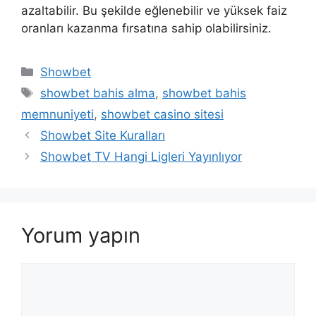
azaltabilir. Bu şekilde eğlenebilir ve yüksek faiz
oranları kazanma fırsatına sahip olabilirsiniz.
Kategoriler
Showbet
Etiketler
showbet bahis alma
,
showbet bahis
memnuniyeti
,
showbet casino sitesi
Showbet Site Kuralları
Showbet TV Hangi Ligleri Yayınlıyor
Yorum yapın
Yorum