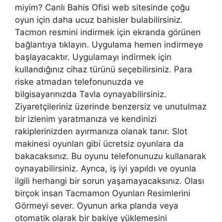
miyim? Canlı Bahis Ofisi web sitesinde çoğu
oyun için daha ucuz bahisler bulabilirsiniz.
Tacmon resmini indirmek için ekranda görünen
bağlantıya tıklayın. Uygulama hemen indirmeye
başlayacaktır. Uygulamayı indirmek için
kullandığınız cihaz türünü seçebilirsiniz. Para
riske atmadan telefonunuzda ve
bilgisayarınızda Tavla oynayabilirsiniz.
Ziyaretçileriniz üzerinde benzersiz ve unutulmaz
bir izlenim yaratmanıza ve kendinizi
rakiplerinizden ayırmanıza olanak tanır. Slot
makinesi oyunları gibi ücretsiz oyunlara da
bakacaksınız. Bu oyunu telefonunuzu kullanarak
oynayabilirsiniz. Ayrıca, iş iyi yapıldı ve oyunla
ilgili herhangi bir sorun yaşamayacaksınız. Olası
birçok insan Tacmamon Oyunları Resimlerini
Görmeyi sever. Oyunun arka planda veya
otomatik olarak bir bakiye yüklemesini