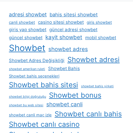
adresi showbet
bahis sitesi showbet
casino sitesi showbet
canli showbet
giris showbet
giris yap showbet
güncel adresi showbet
kayit showbet
güncel showbet
mobil showbet
Showbet
showbet adres
Showbet adresi
Showbet Adres Değişikliği
Showbet Bahis
showbet amerikan ruleti
Showbet bahis seçenekleri
Showbet bahis sitesi
showbet bahis şirketi
Showbet bonus
showbet bilgi doğruluğu
showbet canli
showbet bu web sitesi
Showbet canlı bahis
showbet canli maç izle
Showbet canlı casino