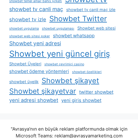
showbet temel amaç bahis şirketi
showbet tv canli maç
showbet tv canli maç izle
Showbet Twitter
showbet tv izle
Showbet web sitesi
showbet uygulama
showbet uygulaması
showbet whatsapp
showbet web sitesi poker
Showbet yeni adresi
Showbet yeni güncel giriş
Showbet Üyeleri
showbet çevrimiçi casino
showbet ödeme yöntemleri
showbet özellikleri
Showbet şikayet
showbet üyelik
Showbet şikayetvar
twitter showbet
yeni adresi showbet
yeni giris showbet
"Avrasya'nın en büyük reklam platformunda olmak için
Microsoft Teams:
reklam@avrasyamarketing.com