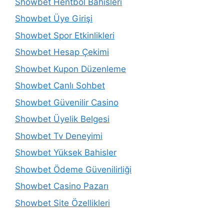
Showbet Hentbol Bahisleri
Showbet Üye Girişi
Showbet Spor Etkinlikleri
Showbet Hesap Çekimi
Showbet Kupon Düzenleme
Showbet Canlı Sohbet
Showbet Güvenilir Casino
Showbet Üyelik Belgesi
Showbet Tv Deneyimi
Showbet Yüksek Bahisler
Showbet Ödeme Güvenilirliği
Showbet Casino Pazarı
Showbet Site Özellikleri