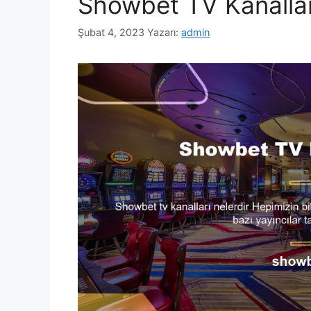
Showbet TV Kanallar
Şubat 4, 2023
Yazarı:
admin