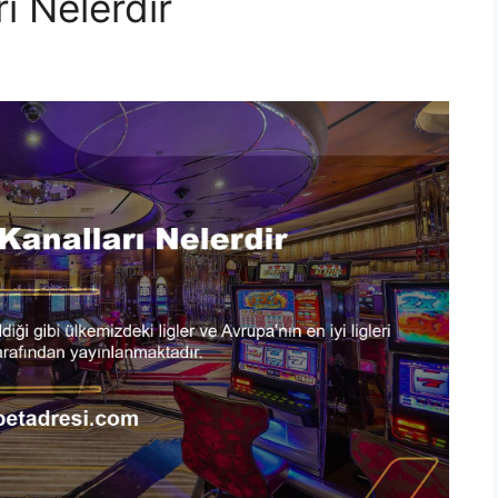
ı Nelerdir