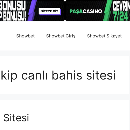
Showbet
Showbet Giriş
Showbet Şikayet
ip canlı bahis sitesi
Sitesi