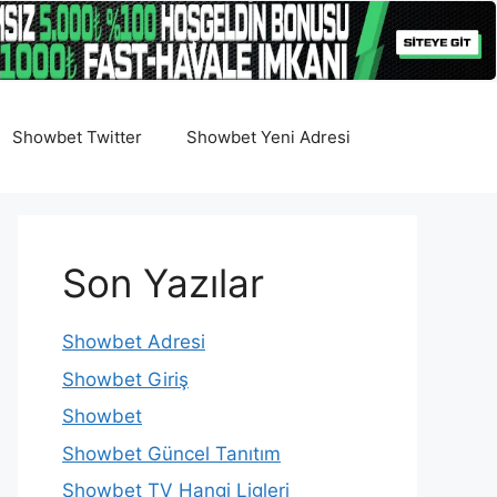
Showbet Twitter
Showbet Yeni Adresi
Son Yazılar
Showbet Adresi
Showbet Giriş
Showbet
Showbet Güncel Tanıtım
Showbet TV Hangi Ligleri