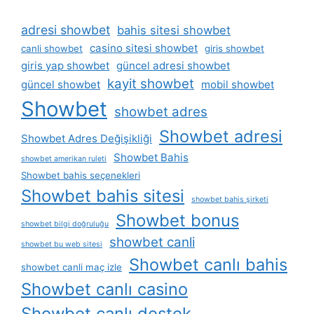
adresi showbet
bahis sitesi showbet
casino sitesi showbet
canli showbet
giris showbet
giris yap showbet
güncel adresi showbet
kayit showbet
güncel showbet
mobil showbet
Showbet
showbet adres
Showbet adresi
Showbet Adres Değişikliği
Showbet Bahis
showbet amerikan ruleti
Showbet bahis seçenekleri
Showbet bahis sitesi
showbet bahis şirketi
Showbet bonus
showbet bilgi doğruluğu
showbet canli
showbet bu web sitesi
Showbet canlı bahis
showbet canli maç izle
Showbet canlı casino
Showbet canlı destek