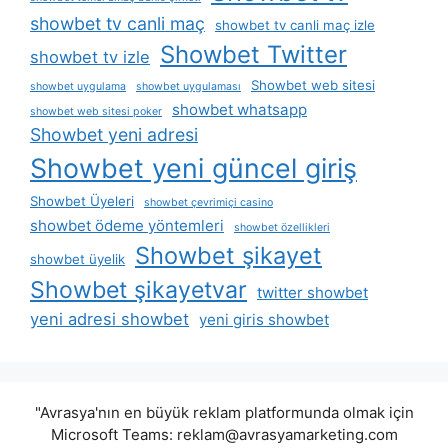
showbet tv canli maç
showbet tv canli maç izle
Showbet Twitter
showbet tv izle
Showbet web sitesi
showbet uygulama
showbet uygulaması
showbet whatsapp
showbet web sitesi poker
Showbet yeni adresi
Showbet yeni güncel giriş
Showbet Üyeleri
showbet çevrimiçi casino
showbet ödeme yöntemleri
showbet özellikleri
Showbet şikayet
showbet üyelik
Showbet şikayetvar
twitter showbet
yeni adresi showbet
yeni giris showbet
"Avrasya'nın en büyük reklam platformunda olmak için
Microsoft Teams:
reklam@avrasyamarketing.com