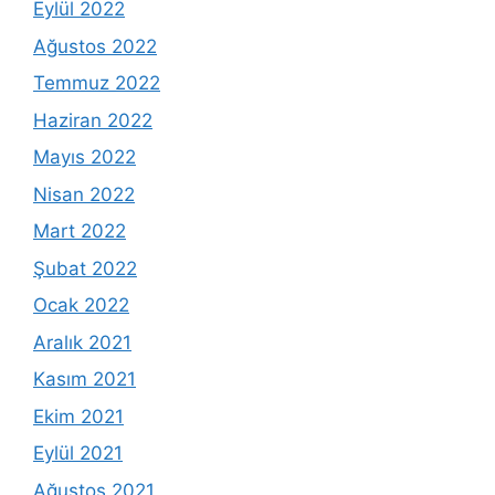
Eylül 2022
Ağustos 2022
Temmuz 2022
Haziran 2022
Mayıs 2022
Nisan 2022
Mart 2022
Şubat 2022
Ocak 2022
Aralık 2021
Kasım 2021
Ekim 2021
Eylül 2021
Ağustos 2021