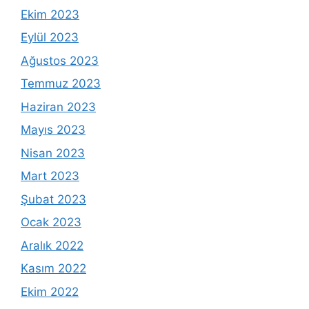
Ekim 2023
Eylül 2023
Ağustos 2023
Temmuz 2023
Haziran 2023
Mayıs 2023
Nisan 2023
Mart 2023
Şubat 2023
Ocak 2023
Aralık 2022
Kasım 2022
Ekim 2022