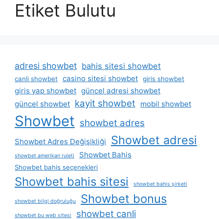
Etiket Bulutu
adresi showbet
bahis sitesi showbet
casino sitesi showbet
canli showbet
giris showbet
giris yap showbet
güncel adresi showbet
kayit showbet
güncel showbet
mobil showbet
Showbet
showbet adres
Showbet adresi
Showbet Adres Değişikliği
Showbet Bahis
showbet amerikan ruleti
Showbet bahis seçenekleri
Showbet bahis sitesi
showbet bahis şirketi
Showbet bonus
showbet bilgi doğruluğu
showbet canli
showbet bu web sitesi