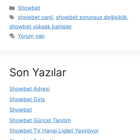
Kategoriler
Showbet
Etiketler
showbet canli
,
showbet sorunsuz değişiklik
,
showbet yüksek bahisler
Yorum yap
Son Yazılar
Showbet Adresi
Showbet Giriş
Showbet
Showbet Güncel Tanıtım
Showbet TV Hangi Ligleri Yayınlıyor