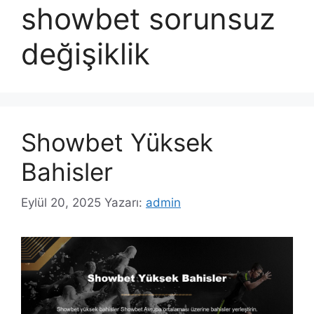
showbet sorunsuz
değişiklik
Showbet Yüksek
Bahisler
Eylül 20, 2025
Yazarı:
admin