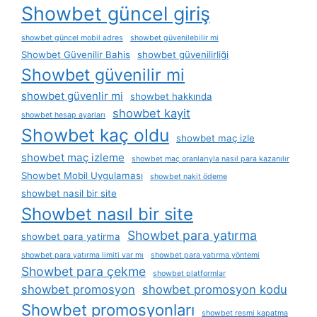
Showbet güncel giriş
showbet güncel mobil adres
showbet güvenilebilir mi
Showbet Güvenilir Bahis
showbet güvenilirliği
Showbet güvenilir mi
showbet güvenlir mi
showbet hakkında
showbet kayit
showbet hesap ayarları
Showbet kaç oldu
showbet maç izle
showbet maç izleme
showbet maç oranlarıyla nasıl para kazanılır
Showbet Mobil Uygulaması
showbet nakit ödeme
showbet nasil bir site
Showbet nasıl bir site
Showbet para yatırma
showbet para yatirma
showbet para yatırma limiti var mı
showbet para yatırma yöntemi
Showbet para çekme
showbet platformlar
showbet promosyon
showbet promosyon kodu
Showbet promosyonları
showbet resmi kapatma