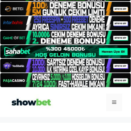
İçeriğe
atla
Menü