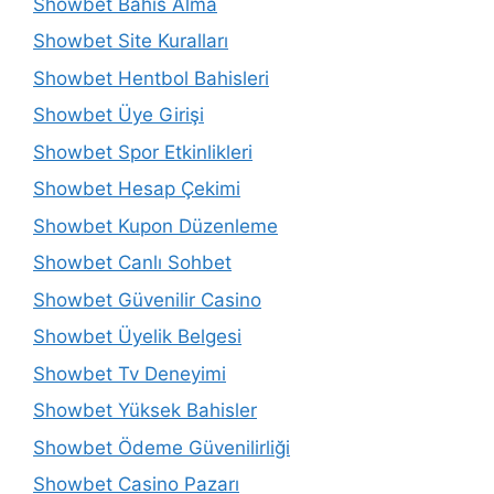
Showbet Bahis Alma
Showbet Site Kuralları
Showbet Hentbol Bahisleri
Showbet Üye Girişi
Showbet Spor Etkinlikleri
Showbet Hesap Çekimi
Showbet Kupon Düzenleme
Showbet Canlı Sohbet
Showbet Güvenilir Casino
Showbet Üyelik Belgesi
Showbet Tv Deneyimi
Showbet Yüksek Bahisler
Showbet Ödeme Güvenilirliği
Showbet Casino Pazarı