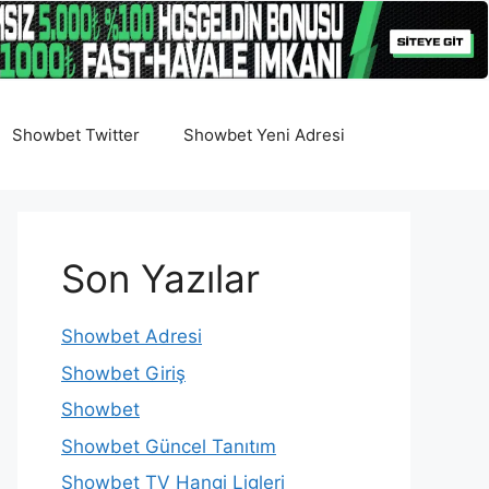
Showbet Twitter
Showbet Yeni Adresi
Son Yazılar
Showbet Adresi
Showbet Giriş
Showbet
Showbet Güncel Tanıtım
Showbet TV Hangi Ligleri