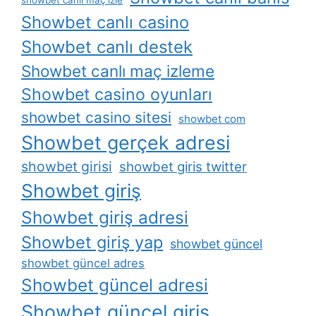
showbet canli maç izle
Showbet canlı casino
Showbet canlı destek
Showbet canlı maç izleme
Showbet casino oyunları
showbet casino sitesi
showbet com
Showbet gerçek adresi
showbet girisi
showbet giris twitter
Showbet giriş
Showbet giriş adresi
Showbet giriş yap
showbet güncel
showbet güncel adres
Showbet güncel adresi
Showbet güncel giriş