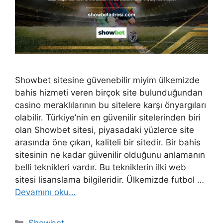
Showbet sitesine güvenebilir miyim ülkemizde
bahis hizmeti veren birçok site bulunduğundan
casino meraklılarının bu sitelere karşı önyargıları
olabilir. Türkiye’nin en güvenilir sitelerinden biri
olan Showbet sitesi, piyasadaki yüzlerce site
arasında öne çıkan, kaliteli bir sitedir. Bir bahis
sitesinin ne kadar güvenilir olduğunu anlamanın
belli teknikleri vardır. Bu tekniklerin ilki web
sitesi lisanslama bilgileridir. Ülkemizde futbol …
Devamını oku…
Kategoriler