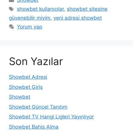
Showbet
Etiketler
showbet kullanıcılar
,
showbet sitesine
güvenebilir miyim
,
yeni adresi showbet
Yorum yap
Son Yazılar
Showbet Adresi
Showbet Giriş
Showbet
Showbet Güncel Tanıtım
Showbet TV Hangi Ligleri Yayınlıyor
Showbet Bahis Alma