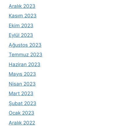
Aralık 2023
Kasım 2023
Ekim 2023
Eylül 2023
Ağustos 2023
Temmuz 2023
Haziran 2023
Mayıs 2023
Nisan 2023
Mart 2023
Şubat 2023
Ocak 2023
Aralık 2022