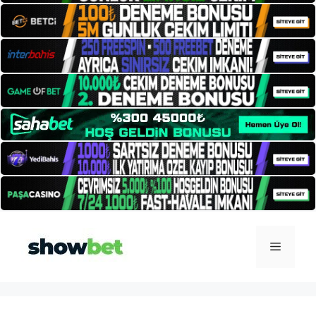
İçeriğe
atla
Menü