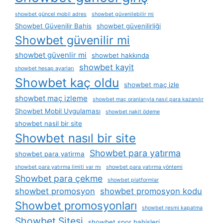
showbet güncel mobil adres
showbet güvenilebilir mi
Showbet Güvenilir Bahis
showbet güvenilirliği
Showbet güvenilir mi
showbet güvenlir mi
showbet hakkında
showbet kayit
showbet hesap ayarları
Showbet kaç oldu
showbet maç izle
showbet maç izleme
showbet maç oranlarıyla nasıl para kazanılır
Showbet Mobil Uygulaması
showbet nakit ödeme
showbet nasil bir site
Showbet nasıl bir site
Showbet para yatırma
showbet para yatirma
showbet para yatırma limiti var mı
showbet para yatırma yöntemi
Showbet para çekme
showbet platformlar
showbet promosyon
showbet promosyon kodu
Showbet promosyonları
showbet resmi kapatma
Showbet Sitesi
showbet spor bahisleri