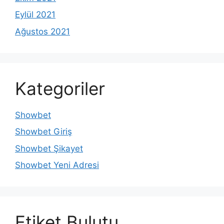
Eylül 2021
Ağustos 2021
Kategoriler
Showbet
Showbet Giriş
Showbet Şikayet
Showbet Yeni Adresi
Etiket Bulutu