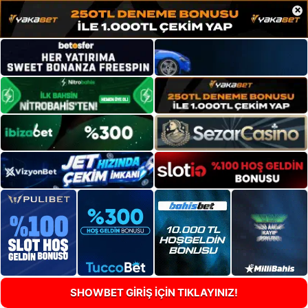
×
SHOWBET GİRİŞ İÇİN TIKLAYINIZ!