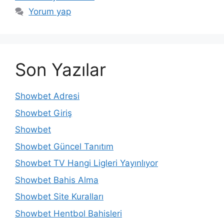
Yorum yap
Son Yazılar
Showbet Adresi
Showbet Giriş
Showbet
Showbet Güncel Tanıtım
Showbet TV Hangi Ligleri Yayınlıyor
Showbet Bahis Alma
Showbet Site Kuralları
Showbet Hentbol Bahisleri