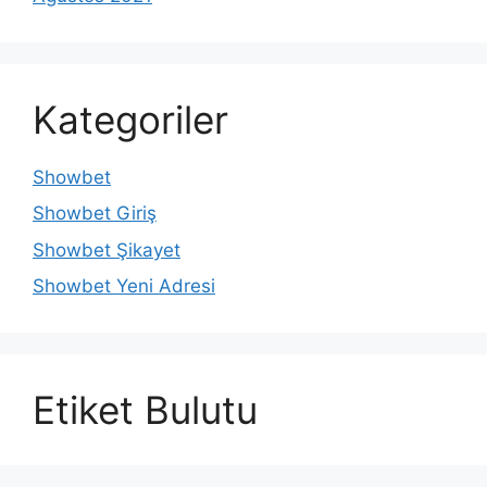
Kategoriler
Showbet
Showbet Giriş
Showbet Şikayet
Showbet Yeni Adresi
Etiket Bulutu