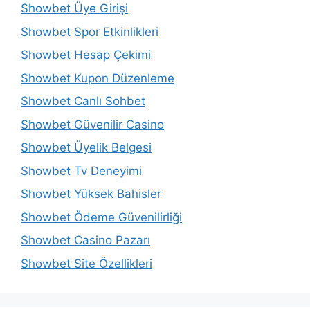
Showbet Üye Girişi
Showbet Spor Etkinlikleri
Showbet Hesap Çekimi
Showbet Kupon Düzenleme
Showbet Canlı Sohbet
Showbet Güvenilir Casino
Showbet Üyelik Belgesi
Showbet Tv Deneyimi
Showbet Yüksek Bahisler
Showbet Ödeme Güvenilirliği
Showbet Casino Pazarı
Showbet Site Özellikleri