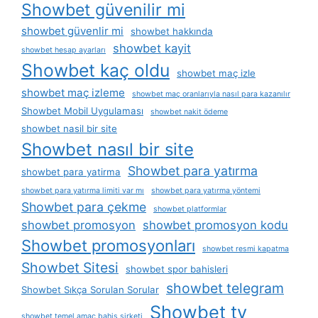
Showbet güvenilir mi
showbet güvenlir mi
showbet hakkında
showbet kayit
showbet hesap ayarları
Showbet kaç oldu
showbet maç izle
showbet maç izleme
showbet maç oranlarıyla nasıl para kazanılır
Showbet Mobil Uygulaması
showbet nakit ödeme
showbet nasil bir site
Showbet nasıl bir site
Showbet para yatırma
showbet para yatirma
showbet para yatırma limiti var mı
showbet para yatırma yöntemi
Showbet para çekme
showbet platformlar
showbet promosyon
showbet promosyon kodu
Showbet promosyonları
showbet resmi kapatma
Showbet Sitesi
showbet spor bahisleri
showbet telegram
Showbet Sıkça Sorulan Sorular
Showbet tv
showbet temel amaç bahis şirketi