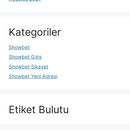
Kategoriler
Showbet
Showbet Giriş
Showbet Şikayet
Showbet Yeni Adresi
Etiket Bulutu