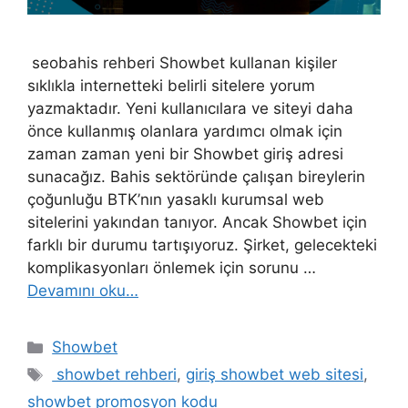
seobahis rehberi Showbet kullanan kişiler
sıklıkla internetteki belirli sitelere yorum
yazmaktadır. Yeni kullanıcılara ve siteyi daha
önce kullanmış olanlara yardımcı olmak için
zaman zaman yeni bir Showbet giriş adresi
sunacağız. Bahis sektöründe çalışan bireylerin
çoğunluğu BTK’nın yasaklı kurumsal web
sitelerini yakından tanıyor. Ancak Showbet için
farklı bir durumu tartışıyoruz. Şirket, gelecekteki
komplikasyonları önlemek için sorunu …
Devamını oku…
Kategoriler
Showbet
Etiketler
showbet rehberi
,
giriş showbet web sitesi
,
showbet promosyon kodu