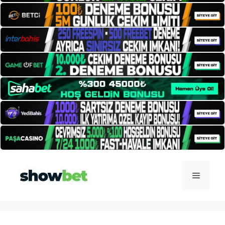
İçeriğe
atla
Menü