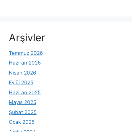
Arşivler
Temmuz 2026
Haziran 2026
Nisan 2026
Eylül 2025
Haziran 2025
Mayıs 2025
Şubat 2025
Ocak 2025
Aralık 2024