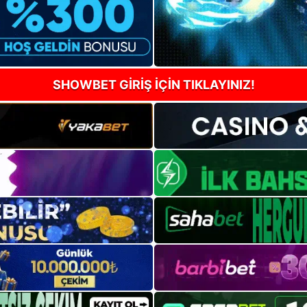
SHOWBET GİRİŞ İÇİN TIKLAYINIZ!