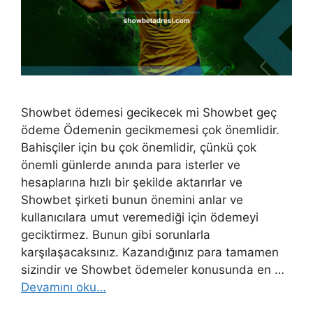
Showbet ödemesi gecikecek mi Showbet geç
ödeme Ödemenin gecikmemesi çok önemlidir.
Bahisçiler için bu çok önemlidir, çünkü çok
önemli günlerde anında para isterler ve
hesaplarına hızlı bir şekilde aktarırlar ve
Showbet şirketi bunun önemini anlar ve
kullanıcılara umut veremediği için ödemeyi
geciktirmez. Bunun gibi sorunlarla
karşılaşacaksınız. Kazandığınız para tamamen
sizindir ve Showbet ödemeler konusunda en …
Devamını oku…