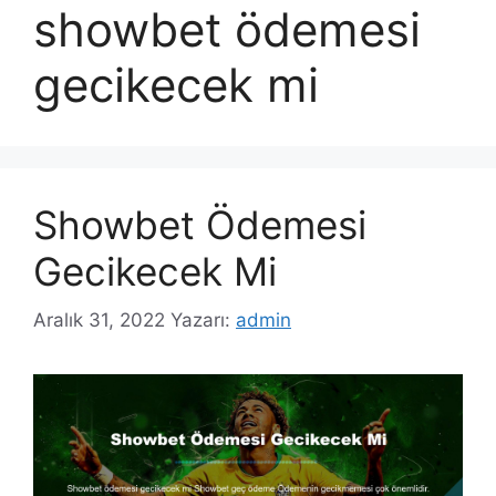
showbet ödemesi
gecikecek mi
Showbet Ödemesi
Gecikecek Mi
Aralık 31, 2022
Yazarı:
admin