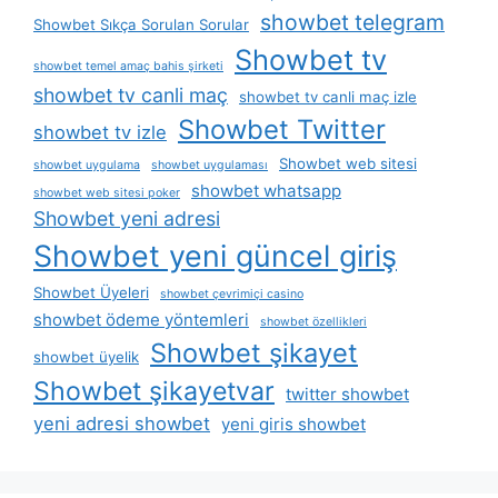
showbet telegram
Showbet Sıkça Sorulan Sorular
Showbet tv
showbet temel amaç bahis şirketi
showbet tv canli maç
showbet tv canli maç izle
Showbet Twitter
showbet tv izle
Showbet web sitesi
showbet uygulama
showbet uygulaması
showbet whatsapp
showbet web sitesi poker
Showbet yeni adresi
Showbet yeni güncel giriş
Showbet Üyeleri
showbet çevrimiçi casino
showbet ödeme yöntemleri
showbet özellikleri
Showbet şikayet
showbet üyelik
Showbet şikayetvar
twitter showbet
yeni adresi showbet
yeni giris showbet