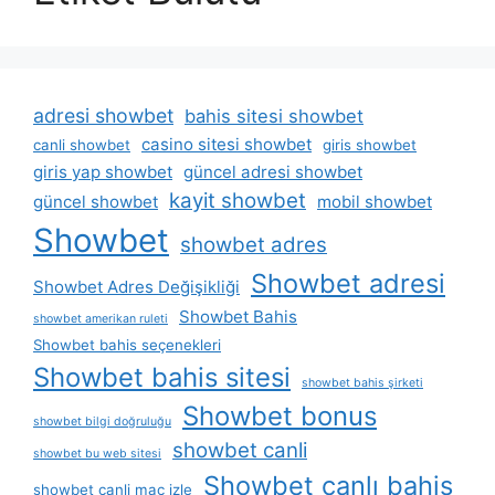
adresi showbet
bahis sitesi showbet
casino sitesi showbet
canli showbet
giris showbet
giris yap showbet
güncel adresi showbet
kayit showbet
güncel showbet
mobil showbet
Showbet
showbet adres
Showbet adresi
Showbet Adres Değişikliği
Showbet Bahis
showbet amerikan ruleti
Showbet bahis seçenekleri
Showbet bahis sitesi
showbet bahis şirketi
Showbet bonus
showbet bilgi doğruluğu
showbet canli
showbet bu web sitesi
Showbet canlı bahis
showbet canli maç izle