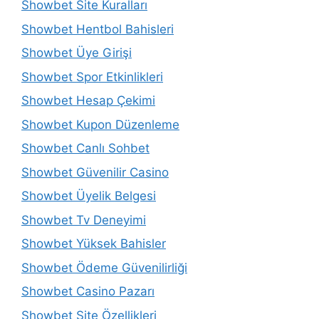
Showbet Site Kuralları
Showbet Hentbol Bahisleri
Showbet Üye Girişi
Showbet Spor Etkinlikleri
Showbet Hesap Çekimi
Showbet Kupon Düzenleme
Showbet Canlı Sohbet
Showbet Güvenilir Casino
Showbet Üyelik Belgesi
Showbet Tv Deneyimi
Showbet Yüksek Bahisler
Showbet Ödeme Güvenilirliği
Showbet Casino Pazarı
Showbet Site Özellikleri