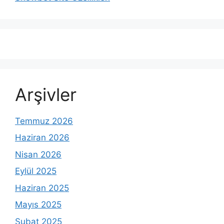
Arşivler
Temmuz 2026
Haziran 2026
Nisan 2026
Eylül 2025
Haziran 2025
Mayıs 2025
Şubat 2025