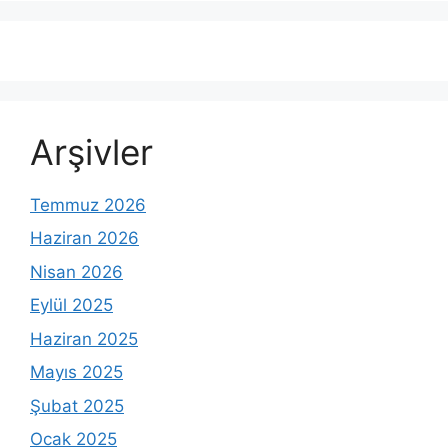
Arşivler
Temmuz 2026
Haziran 2026
Nisan 2026
Eylül 2025
Haziran 2025
Mayıs 2025
Şubat 2025
Ocak 2025