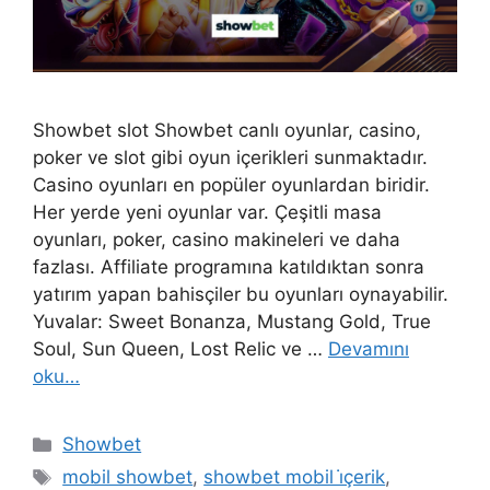
Showbet slot Showbet canlı oyunlar, casino,
poker ve slot gibi oyun içerikleri sunmaktadır.
Casino oyunları en popüler oyunlardan biridir.
Her yerde yeni oyunlar var. Çeşitli masa
oyunları, poker, casino makineleri ve daha
fazlası. Affiliate programına katıldıktan sonra
yatırım yapan bahisçiler bu oyunları oynayabilir.
Yuvalar: Sweet Bonanza, Mustang Gold, True
Soul, Sun Queen, Lost Relic ve …
Devamını
oku…
Kategoriler
Showbet
Etiketler
mobil showbet
,
showbet mobil i̇çerik
,