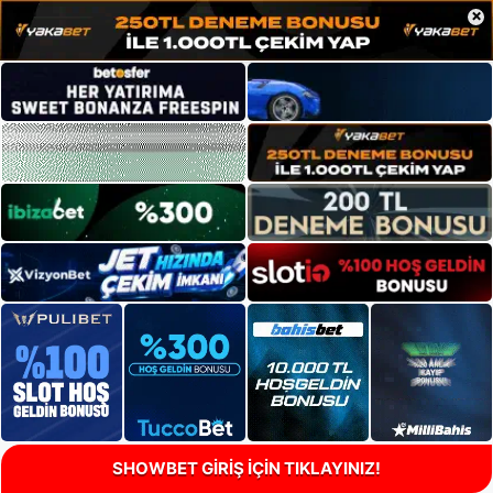
×
SHOWBET GİRİŞ İÇİN TIKLAYINIZ!