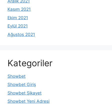
Aralık 2021
Kasım 2021
Ekim 2021
Eylül 2021
Ağustos 2021
Kategoriler
Showbet
Showbet Giriş
Showbet Şikayet
Showbet Yeni Adresi