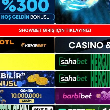
SHOWBET GİRİŞ İÇİN TIKLAYINIZ!