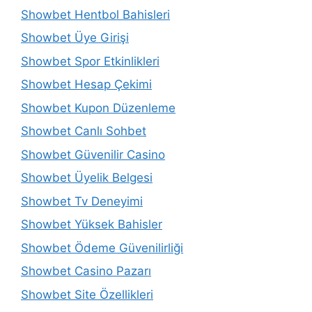
Showbet Hentbol Bahisleri
Showbet Üye Girişi
Showbet Spor Etkinlikleri
Showbet Hesap Çekimi
Showbet Kupon Düzenleme
Showbet Canlı Sohbet
Showbet Güvenilir Casino
Showbet Üyelik Belgesi
Showbet Tv Deneyimi
Showbet Yüksek Bahisler
Showbet Ödeme Güvenilirliği
Showbet Casino Pazarı
Showbet Site Özellikleri