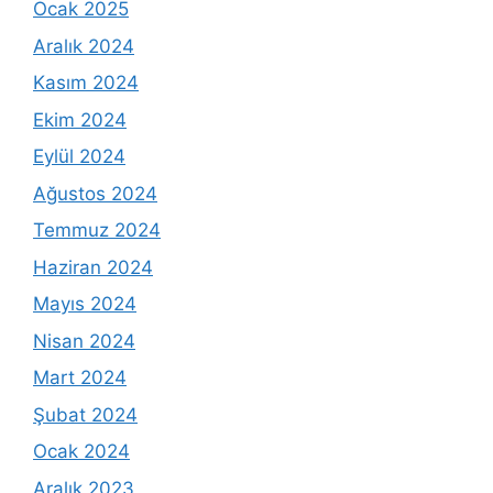
Ocak 2025
Aralık 2024
Kasım 2024
Ekim 2024
Eylül 2024
Ağustos 2024
Temmuz 2024
Haziran 2024
Mayıs 2024
Nisan 2024
Mart 2024
Şubat 2024
Ocak 2024
Aralık 2023