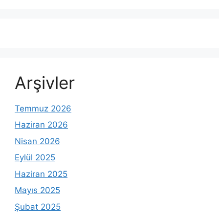
Arşivler
Temmuz 2026
Haziran 2026
Nisan 2026
Eylül 2025
Haziran 2025
Mayıs 2025
Şubat 2025