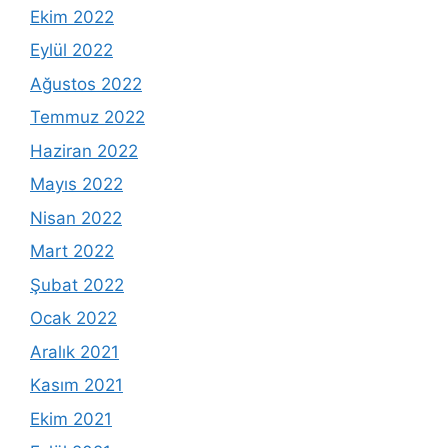
Ekim 2022
Eylül 2022
Ağustos 2022
Temmuz 2022
Haziran 2022
Mayıs 2022
Nisan 2022
Mart 2022
Şubat 2022
Ocak 2022
Aralık 2021
Kasım 2021
Ekim 2021