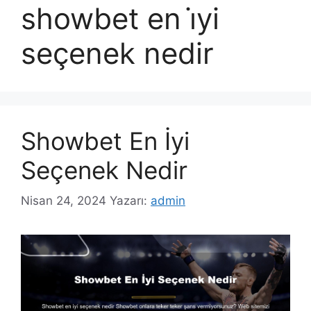
showbet en i̇yi
seçenek nedir
Showbet En İyi
Seçenek Nedir
Nisan 24, 2024
Yazarı:
admin