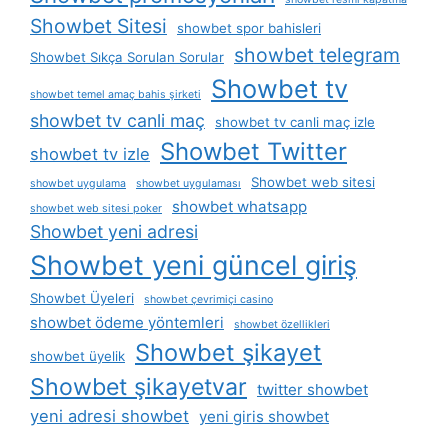
Showbet Sitesi
showbet spor bahisleri
showbet telegram
Showbet Sıkça Sorulan Sorular
Showbet tv
showbet temel amaç bahis şirketi
showbet tv canli maç
showbet tv canli maç izle
Showbet Twitter
showbet tv izle
Showbet web sitesi
showbet uygulama
showbet uygulaması
showbet whatsapp
showbet web sitesi poker
Showbet yeni adresi
Showbet yeni güncel giriş
Showbet Üyeleri
showbet çevrimiçi casino
showbet ödeme yöntemleri
showbet özellikleri
Showbet şikayet
showbet üyelik
Showbet şikayetvar
twitter showbet
yeni adresi showbet
yeni giris showbet