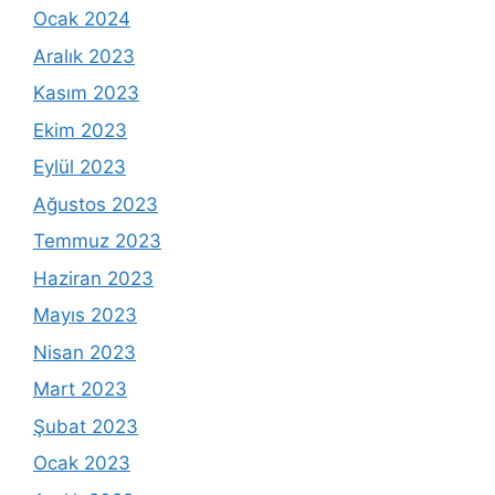
Ocak 2024
Aralık 2023
Kasım 2023
Ekim 2023
Eylül 2023
Ağustos 2023
Temmuz 2023
Haziran 2023
Mayıs 2023
Nisan 2023
Mart 2023
Şubat 2023
Ocak 2023