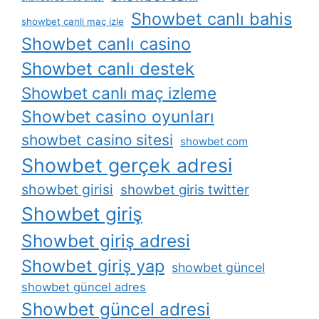
Showbet canlı bahis
showbet canli maç izle
Showbet canlı casino
Showbet canlı destek
Showbet canlı maç izleme
Showbet casino oyunları
showbet casino sitesi
showbet com
Showbet gerçek adresi
showbet girisi
showbet giris twitter
Showbet giriş
Showbet giriş adresi
Showbet giriş yap
showbet güncel
showbet güncel adres
Showbet güncel adresi