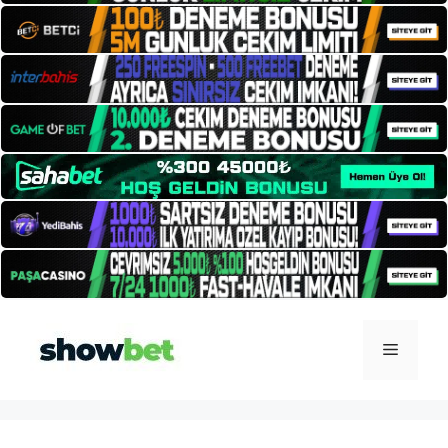
İçeriğe
atla
Menü