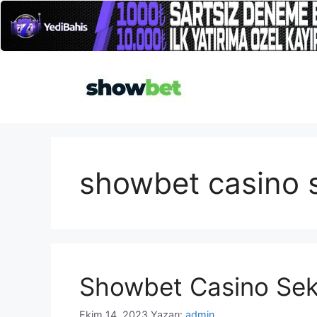
İçeriğe
atla
showbet casino s
Showbet Casino Sekr
Ekim 14, 2023
Yazarı:
admin