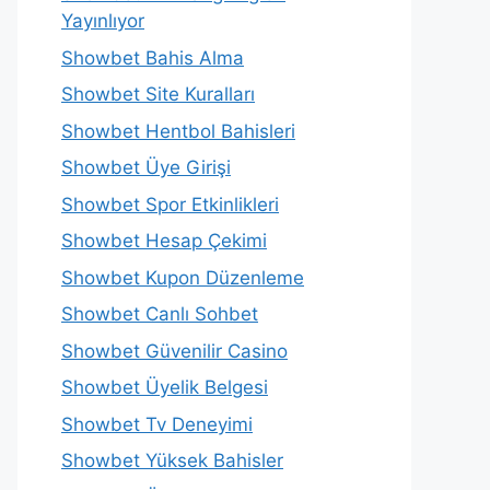
Yayınlıyor
Showbet Bahis Alma
Showbet Site Kuralları
Showbet Hentbol Bahisleri
Showbet Üye Girişi
Showbet Spor Etkinlikleri
Showbet Hesap Çekimi
Showbet Kupon Düzenleme
Showbet Canlı Sohbet
Showbet Güvenilir Casino
Showbet Üyelik Belgesi
Showbet Tv Deneyimi
Showbet Yüksek Bahisler