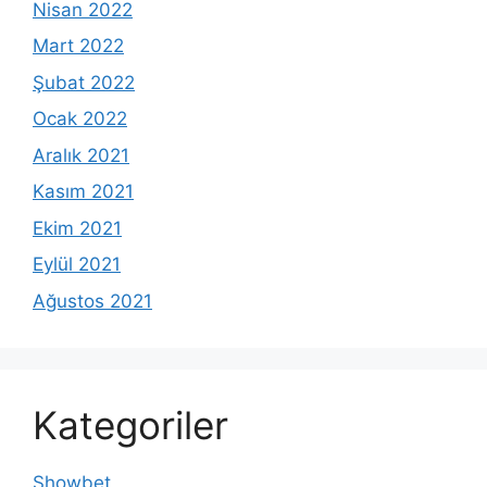
Nisan 2022
Mart 2022
Şubat 2022
Ocak 2022
Aralık 2021
Kasım 2021
Ekim 2021
Eylül 2021
Ağustos 2021
Kategoriler
Showbet