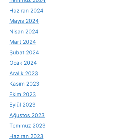
Temmuz 2024
Haziran 2024
Mayıs 2024
Nisan 2024
Mart 2024
Şubat 2024
Ocak 2024
Aralık 2023
Kasım 2023
Ekim 2023
Eylül 2023
Ağustos 2023
Temmuz 2023
Haziran 2023