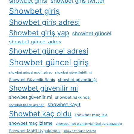
showbet girisi
showbet giris twitter
Showbet giriş
Showbet giriş adresi
Showbet giriş yap
showbet güncel
showbet güncel adres
Showbet güncel adresi
Showbet güncel giriş
showbet güncel mobil adres
showbet güvenilebilir mi
Showbet Güvenilir Bahis
showbet güvenilirliği
Showbet güvenilir mi
showbet güvenlir mi
showbet hakkında
showbet kayit
showbet hesap ayarları
Showbet kaç oldu
showbet maç izle
showbet maç izleme
showbet maç oranlarıyla nasıl para kazanılır
Showbet Mobil Uygulaması
showbet nakit ödeme