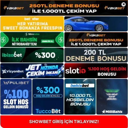
×
SHOWBET GİRİŞ İÇİN TIKLAYINIZ!