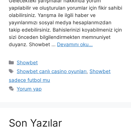
Gelecekteki yarışmalar hakkında yorum
yapılabilir ve oluşturulan yorumlar için fikir sahibi
olabilirsiniz. Yarışma ile ilgili haber ve
yayınlarımızı sosyal medya hesaplarımızdan
takip edebilirsiniz. Bahislerinizi koyabilmeniz için
sizi önceden bilgilendirmekten memnuniyet
duyarız. Showbet …
Devamını oku…
Kategoriler
Showbet
Etiketler
Showbet canlı casino oyunları
,
Showbet
sadece futbol mu
Yorum yap
Son Yazılar