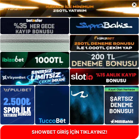
×
SHOWBET GİRİŞ İÇİN TIKLAYINIZ!