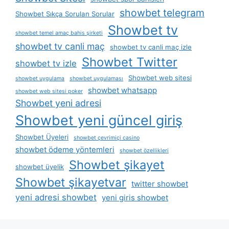
showbet telegram
Showbet Sıkça Sorulan Sorular
Showbet tv
showbet temel amaç bahis şirketi
showbet tv canli maç
showbet tv canli maç izle
Showbet Twitter
showbet tv izle
Showbet web sitesi
showbet uygulama
showbet uygulaması
showbet whatsapp
showbet web sitesi poker
Showbet yeni adresi
Showbet yeni güncel giriş
Showbet Üyeleri
showbet çevrimiçi casino
showbet ödeme yöntemleri
showbet özellikleri
Showbet şikayet
showbet üyelik
Showbet şikayetvar
twitter showbet
yeni adresi showbet
yeni giris showbet