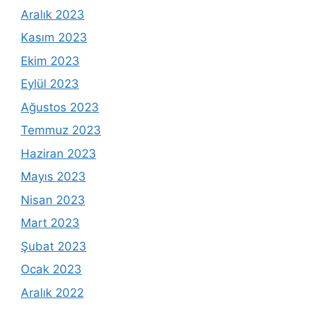
Aralık 2023
Kasım 2023
Ekim 2023
Eylül 2023
Ağustos 2023
Temmuz 2023
Haziran 2023
Mayıs 2023
Nisan 2023
Mart 2023
Şubat 2023
Ocak 2023
Aralık 2022