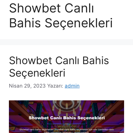
Showbet Canlı
Bahis Seçenekleri
Showbet Canlı Bahis
Seçenekleri
Nisan 29, 2023
Yazarı:
admin