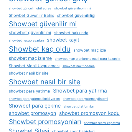
showbet güncel mobil adres
showbet güvenilebilir mi
Showbet Güvenilir Bahis
showbet güvenilirliği
Showbet güvenilir mi
showbet güvenlir mi
showbet hakkında
showbet kayit
showbet hesap ayarları
Showbet kaç oldu
showbet maç izle
showbet maç izleme
showbet maç oranlarıyla nasıl para kazanılır
Showbet Mobil Uygulaması
showbet nakit ödeme
showbet nasil bir site
Showbet nasıl bir site
Showbet para yatırma
showbet para yatirma
showbet para yatırma limiti var mı
showbet para yatırma yöntemi
Showbet para çekme
showbet platformlar
showbet promosyon
showbet promosyon kodu
Showbet promosyonları
showbet resmi kapatma
Showbet Sitesi
showbet spor bahisleri