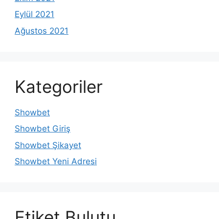
Eylül 2021
Ağustos 2021
Kategoriler
Showbet
Showbet Giriş
Showbet Şikayet
Showbet Yeni Adresi
Etiket Bulutu