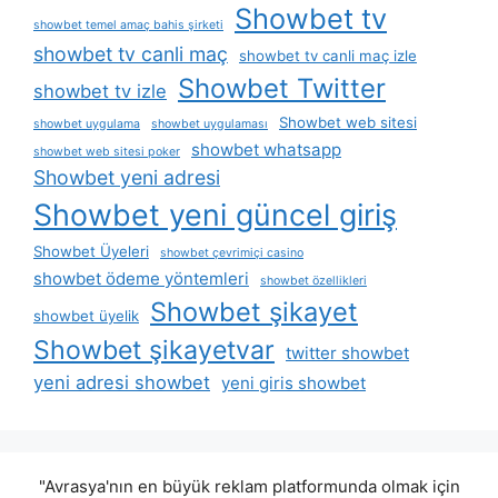
Showbet tv
showbet temel amaç bahis şirketi
showbet tv canli maç
showbet tv canli maç izle
Showbet Twitter
showbet tv izle
Showbet web sitesi
showbet uygulama
showbet uygulaması
showbet whatsapp
showbet web sitesi poker
Showbet yeni adresi
Showbet yeni güncel giriş
Showbet Üyeleri
showbet çevrimiçi casino
showbet ödeme yöntemleri
showbet özellikleri
Showbet şikayet
showbet üyelik
Showbet şikayetvar
twitter showbet
yeni adresi showbet
yeni giris showbet
"Avrasya'nın en büyük reklam platformunda olmak için