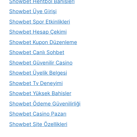
Showbet Hentbol Bahisleri
Showbet Üye Girişi
Showbet Spor Etkinlikleri
Showbet Hesap Çekimi
Showbet Kupon Düzenleme
Showbet Canlı Sohbet
Showbet Güvenilir Casino
Showbet Üyelik Belgesi
Showbet Tv Deneyimi
Showbet Yüksek Bahisler
Showbet Ödeme Güvenilirliği
Showbet Casino Pazarı
Showbet Site Özellikleri