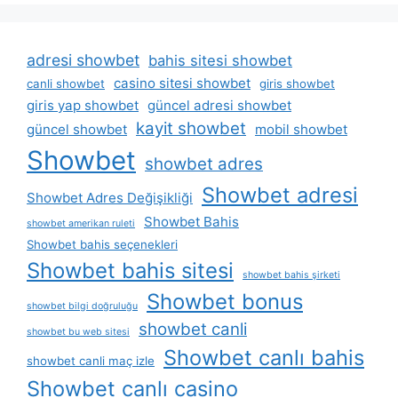
adresi showbet
bahis sitesi showbet
casino sitesi showbet
canli showbet
giris showbet
giris yap showbet
güncel adresi showbet
kayit showbet
güncel showbet
mobil showbet
Showbet
showbet adres
Showbet adresi
Showbet Adres Değişikliği
Showbet Bahis
showbet amerikan ruleti
Showbet bahis seçenekleri
Showbet bahis sitesi
showbet bahis şirketi
Showbet bonus
showbet bilgi doğruluğu
showbet canli
showbet bu web sitesi
Showbet canlı bahis
showbet canli maç izle
Showbet canlı casino