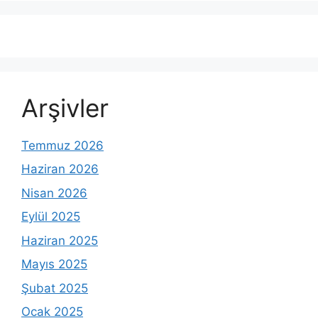
Arşivler
Temmuz 2026
Haziran 2026
Nisan 2026
Eylül 2025
Haziran 2025
Mayıs 2025
Şubat 2025
Ocak 2025