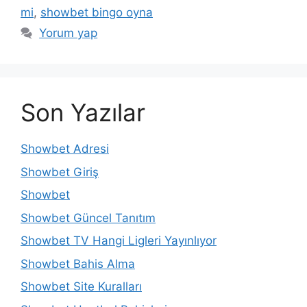
mi
,
showbet bingo oyna
Yorum yap
Son Yazılar
Showbet Adresi
Showbet Giriş
Showbet
Showbet Güncel Tanıtım
Showbet TV Hangi Ligleri Yayınlıyor
Showbet Bahis Alma
Showbet Site Kuralları