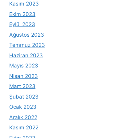
Kasım 2023
Ekim 2023
Eylül 2023
Ağustos 2023
Temmuz 2023
Haziran 2023
Mayıs 2023
Nisan 2023
Mart 2023
Şubat 2023
Ocak 2023
Aralık 2022
Kasım 2022
Ekim 2022