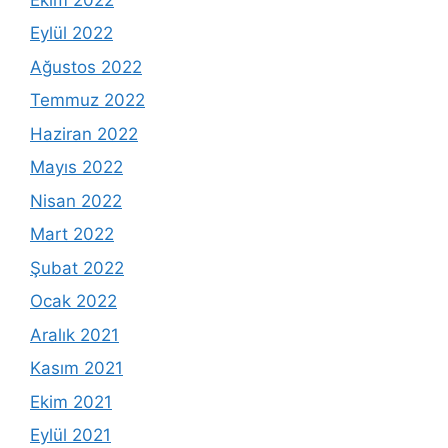
Eylül 2022
Ağustos 2022
Temmuz 2022
Haziran 2022
Mayıs 2022
Nisan 2022
Mart 2022
Şubat 2022
Ocak 2022
Aralık 2021
Kasım 2021
Ekim 2021
Eylül 2021