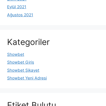
Eylül 2021
Ağustos 2021
Kategoriler
Showbet
Showbet Giriş
Showbet Şikayet
Showbet Yeni Adresi
Etiket Bulutu