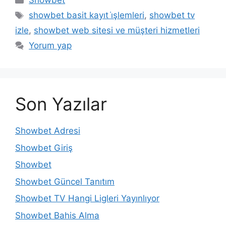
Showbet
Etiketler
showbet basit kayıt i̇şlemleri
,
showbet tv
izle
,
showbet web sitesi ve müşteri hizmetleri
Yorum yap
Son Yazılar
Showbet Adresi
Showbet Giriş
Showbet
Showbet Güncel Tanıtım
Showbet TV Hangi Ligleri Yayınlıyor
Showbet Bahis Alma