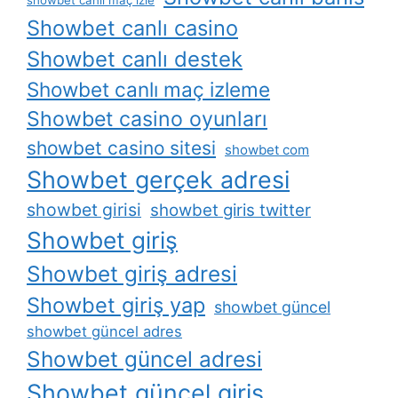
showbet canli maç izle
Showbet canlı casino
Showbet canlı destek
Showbet canlı maç izleme
Showbet casino oyunları
showbet casino sitesi
showbet com
Showbet gerçek adresi
showbet girisi
showbet giris twitter
Showbet giriş
Showbet giriş adresi
Showbet giriş yap
showbet güncel
showbet güncel adres
Showbet güncel adresi
Showbet güncel giriş