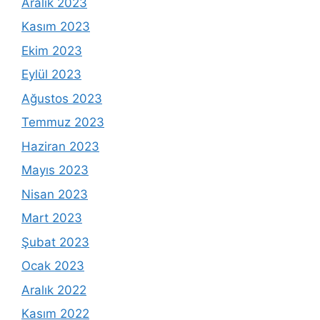
Aralık 2023
Kasım 2023
Ekim 2023
Eylül 2023
Ağustos 2023
Temmuz 2023
Haziran 2023
Mayıs 2023
Nisan 2023
Mart 2023
Şubat 2023
Ocak 2023
Aralık 2022
Kasım 2022