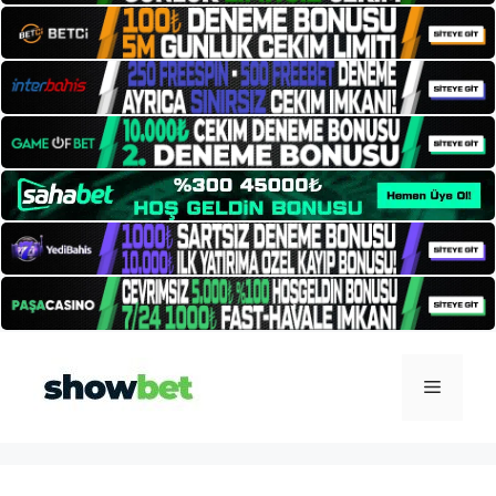
İçeriğe
atla
Menü