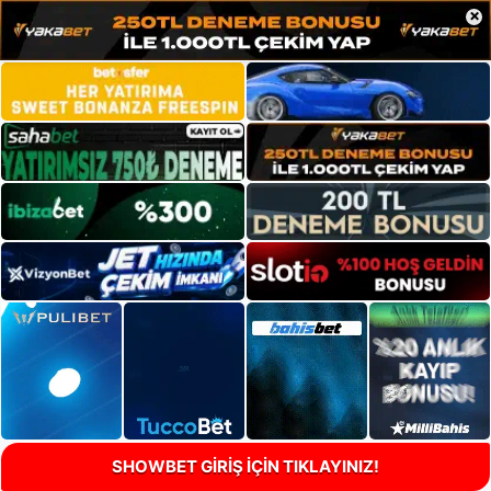
×
SHOWBET GİRİŞ İÇİN TIKLAYINIZ!