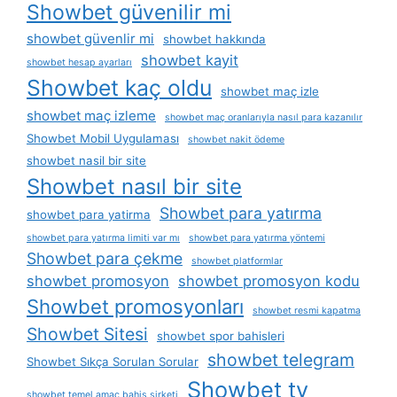
Showbet güvenilir mi
showbet güvenlir mi
showbet hakkında
showbet kayit
showbet hesap ayarları
Showbet kaç oldu
showbet maç izle
showbet maç izleme
showbet maç oranlarıyla nasıl para kazanılır
Showbet Mobil Uygulaması
showbet nakit ödeme
showbet nasil bir site
Showbet nasıl bir site
Showbet para yatırma
showbet para yatirma
showbet para yatırma limiti var mı
showbet para yatırma yöntemi
Showbet para çekme
showbet platformlar
showbet promosyon
showbet promosyon kodu
Showbet promosyonları
showbet resmi kapatma
Showbet Sitesi
showbet spor bahisleri
showbet telegram
Showbet Sıkça Sorulan Sorular
Showbet tv
showbet temel amaç bahis şirketi