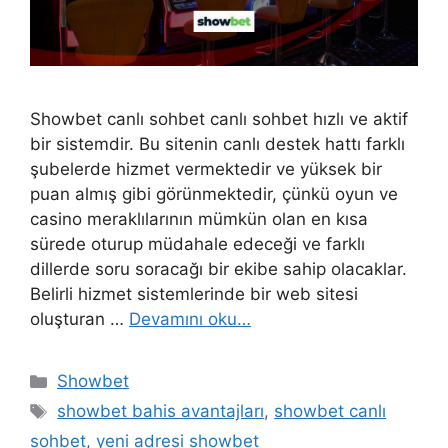
Showbet canlı sohbet canlı sohbet hızlı ve aktif
bir sistemdir. Bu sitenin canlı destek hattı farklı
şubelerde hizmet vermektedir ve yüksek bir
puan almış gibi görünmektedir, çünkü oyun ve
casino meraklılarının mümkün olan en kısa
sürede oturup müdahale edeceği ve farklı
dillerde soru soracağı bir ekibe sahip olacaklar.
Belirli hizmet sistemlerinde bir web sitesi
oluşturan …
Devamını oku…
Kategoriler
Showbet
Etiketler
showbet bahis avantajları
,
showbet canlı
sohbet
,
yeni adresi showbet