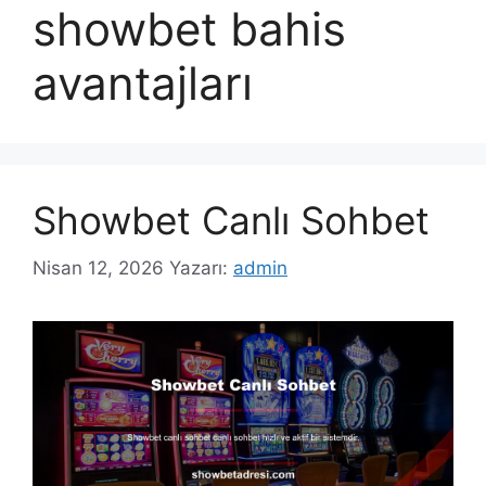
showbet bahis
avantajları
Showbet Canlı Sohbet
Nisan 12, 2026
Yazarı:
admin