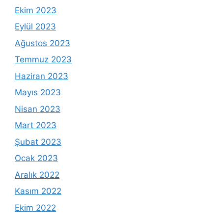
Ekim 2023
Eylül 2023
Ağustos 2023
Temmuz 2023
Haziran 2023
Mayıs 2023
Nisan 2023
Mart 2023
Şubat 2023
Ocak 2023
Aralık 2022
Kasım 2022
Ekim 2022