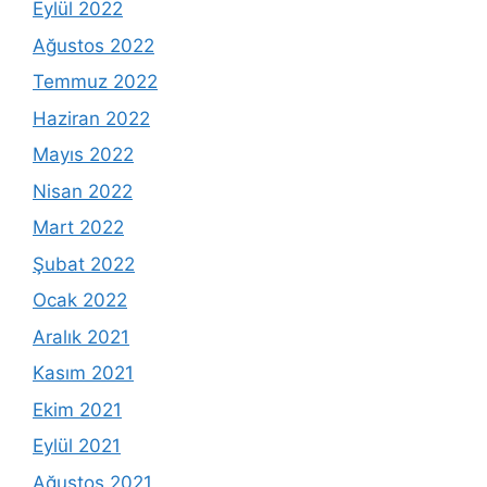
Eylül 2022
Ağustos 2022
Temmuz 2022
Haziran 2022
Mayıs 2022
Nisan 2022
Mart 2022
Şubat 2022
Ocak 2022
Aralık 2021
Kasım 2021
Ekim 2021
Eylül 2021
Ağustos 2021