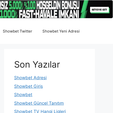
Showbet Twitter
Showbet Yeni Adresi
Son Yazılar
Showbet Adresi
Showbet Giriş
Showbet
Showbet Güncel Tanıtım
Showbet TV Hangi Ligleri