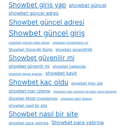
Showbet giriş yap
showbet güncel
showbet güncel adres
Showbet güncel adresi
Showbet güncel giriş
showbet güncel mobil adres
showbet güvenilebilir mi
Showbet Güvenilir Bahis
showbet güvenilirliği
Showbet güvenilir mi
showbet güvenlir mi
showbet hakkında
showbet kayit
showbet hesap ayarları
Showbet kaç oldu
showbet maç izle
showbet maç izleme
showbet maç oranlarıyla nasıl para kazanılır
Showbet Mobil Uygulaması
showbet nakit ödeme
showbet nasil bir site
Showbet nasıl bir site
Showbet para yatırma
showbet para yatirma