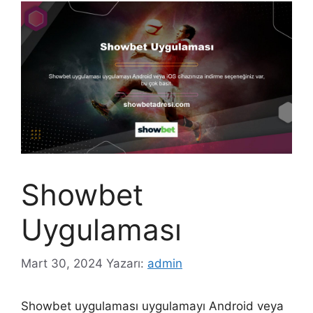
Showbet
Uygulaması
Mart 30, 2024
Yazarı:
admin
Showbet uygulaması uygulamayı Android veya