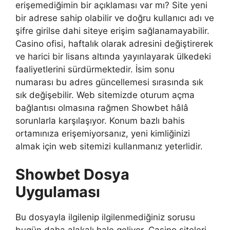
erişemediğimin bir açıklaması var mı? Site yeni
bir adrese sahip olabilir ve doğru kullanıcı adı ve
şifre girilse dahi siteye erişim sağlanamayabilir.
Casino ofisi, haftalık olarak adresini değiştirerek
ve harici bir lisans altında yayınlayarak ülkedeki
faaliyetlerini sürdürmektedir. İsim sonu
numarası bu adres güncellemesi sırasında sık
sık değişebilir. Web sitemizde oturum açma
bağlantısı olmasına rağmen Showbet hâlâ
sorunlarla karşılaşıyor. Konum bazlı bahis
ortamınıza erişemiyorsanız, yeni kimliğinizi
almak için web sitemizi kullanmanız yeterlidir.
Showbet Dosya
Uygulaması
Bu dosyayla ilgilenip ilgilenmediğiniz sorusu