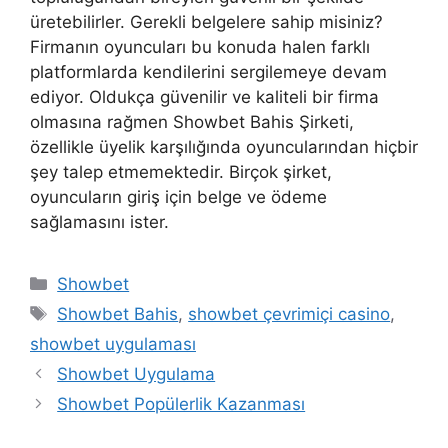
üretebilirler. Gerekli belgelere sahip misiniz?
Firmanın oyuncuları bu konuda halen farklı
platformlarda kendilerini sergilemeye devam
ediyor. Oldukça güvenilir ve kaliteli bir firma
olmasına rağmen Showbet Bahis Şirketi,
özellikle üyelik karşılığında oyuncularından hiçbir
şey talep etmemektedir. Birçok şirket,
oyuncuların giriş için belge ve ödeme
sağlamasını ister.
Kategoriler
Showbet
Etiketler
Showbet Bahis
,
showbet çevrimiçi casino
,
showbet uygulaması
Showbet Uygulama
Showbet Popülerlik Kazanması