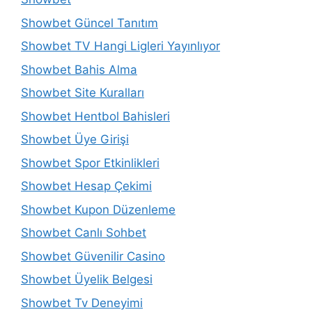
Showbet Güncel Tanıtım
Showbet TV Hangi Ligleri Yayınlıyor
Showbet Bahis Alma
Showbet Site Kuralları
Showbet Hentbol Bahisleri
Showbet Üye Girişi
Showbet Spor Etkinlikleri
Showbet Hesap Çekimi
Showbet Kupon Düzenleme
Showbet Canlı Sohbet
Showbet Güvenilir Casino
Showbet Üyelik Belgesi
Showbet Tv Deneyimi