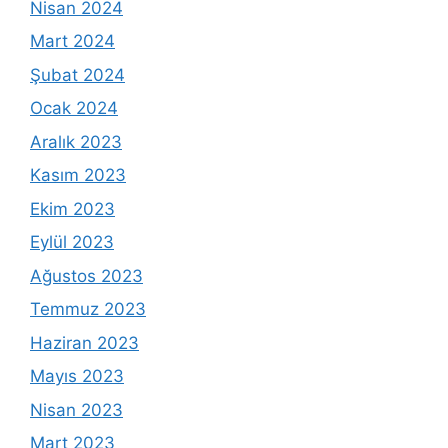
Nisan 2024
Mart 2024
Şubat 2024
Ocak 2024
Aralık 2023
Kasım 2023
Ekim 2023
Eylül 2023
Ağustos 2023
Temmuz 2023
Haziran 2023
Mayıs 2023
Nisan 2023
Mart 2023