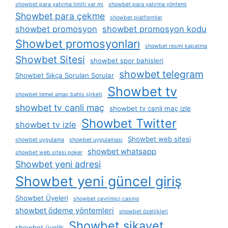
showbet para yatırma limiti var mı
showbet para yatırma yöntemi
Showbet para çekme
showbet platformlar
showbet promosyon
showbet promosyon kodu
Showbet promosyonları
showbet resmi kapatma
Showbet Sitesi
showbet spor bahisleri
showbet telegram
Showbet Sıkça Sorulan Sorular
Showbet tv
showbet temel amaç bahis şirketi
showbet tv canli maç
showbet tv canli maç izle
Showbet Twitter
showbet tv izle
Showbet web sitesi
showbet uygulama
showbet uygulaması
showbet whatsapp
showbet web sitesi poker
Showbet yeni adresi
Showbet yeni güncel giriş
Showbet Üyeleri
showbet çevrimiçi casino
showbet ödeme yöntemleri
showbet özellikleri
Showbet şikayet
showbet üyelik