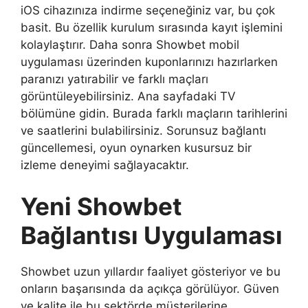
iOS cihazınıza indirme seçeneğiniz var, bu çok
basit. Bu özellik kurulum sırasında kayıt işlemini
kolaylaştırır. Daha sonra Showbet mobil
uygulaması üzerinden kuponlarınızı hazırlarken
paranızı yatırabilir ve farklı maçları
görüntüleyebilirsiniz. Ana sayfadaki TV
bölümüne gidin. Burada farklı maçların tarihlerini
ve saatlerini bulabilirsiniz. Sorunsuz bağlantı
güncellemesi, oyun oynarken kusursuz bir
izleme deneyimi sağlayacaktır.
Yeni Showbet
Bağlantısı Uygulaması
Showbet uzun yıllardır faaliyet gösteriyor ve bu
onların başarısında da açıkça görülüyor. Güven
ve kalite ile bu sektörde müşterilerine