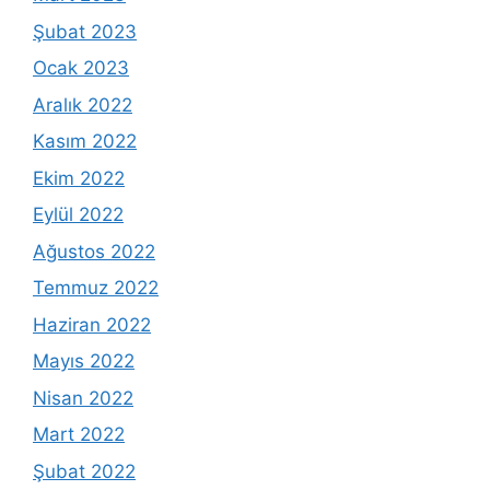
Şubat 2023
Ocak 2023
Aralık 2022
Kasım 2022
Ekim 2022
Eylül 2022
Ağustos 2022
Temmuz 2022
Haziran 2022
Mayıs 2022
Nisan 2022
Mart 2022
Şubat 2022