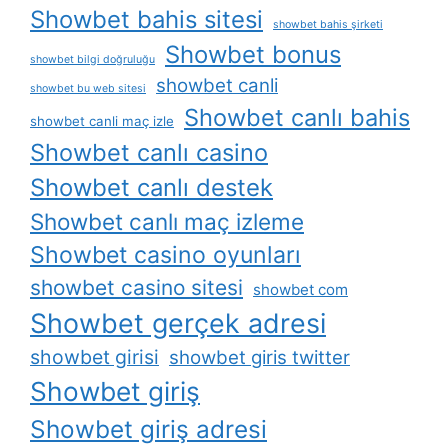
Showbet bahis sitesi
showbet bahis şirketi
Showbet bonus
showbet bilgi doğruluğu
showbet canli
showbet bu web sitesi
Showbet canlı bahis
showbet canli maç izle
Showbet canlı casino
Showbet canlı destek
Showbet canlı maç izleme
Showbet casino oyunları
showbet casino sitesi
showbet com
Showbet gerçek adresi
showbet girisi
showbet giris twitter
Showbet giriş
Showbet giriş adresi