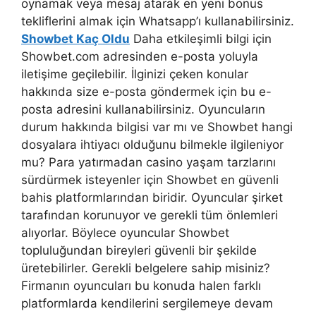
oynamak veya mesaj atarak en yeni bonus
tekliflerini almak için Whatsapp’ı kullanabilirsiniz.
Showbet Kaç Oldu
Daha etkileşimli bilgi için
Showbet.com adresinden e-posta yoluyla
iletişime geçilebilir. İlginizi çeken konular
hakkında size e-posta göndermek için bu e-
posta adresini kullanabilirsiniz. Oyuncuların
durum hakkında bilgisi var mı ve Showbet hangi
dosyalara ihtiyacı olduğunu bilmekle ilgileniyor
mu? Para yatırmadan casino yaşam tarzlarını
sürdürmek isteyenler için Showbet en güvenli
bahis platformlarından biridir. Oyuncular şirket
tarafından korunuyor ve gerekli tüm önlemleri
alıyorlar. Böylece oyuncular Showbet
topluluğundan bireyleri güvenli bir şekilde
üretebilirler. Gerekli belgelere sahip misiniz?
Firmanın oyuncuları bu konuda halen farklı
platformlarda kendilerini sergilemeye devam