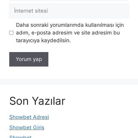
İnternet
sitesi
Daha sonraki yorumlarımda kullanılması için
adım, e-posta adresim ve site adresim bu
tarayıcıya kaydedilsin.
Son Yazılar
Showbet Adresi
Showbet Giriş
Showbet