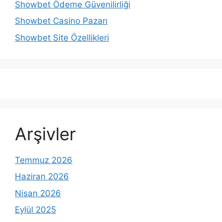
Showbet Ödeme Güvenilirliği
Showbet Casino Pazarı
Showbet Site Özellikleri
Arşivler
Temmuz 2026
Haziran 2026
Nisan 2026
Eylül 2025