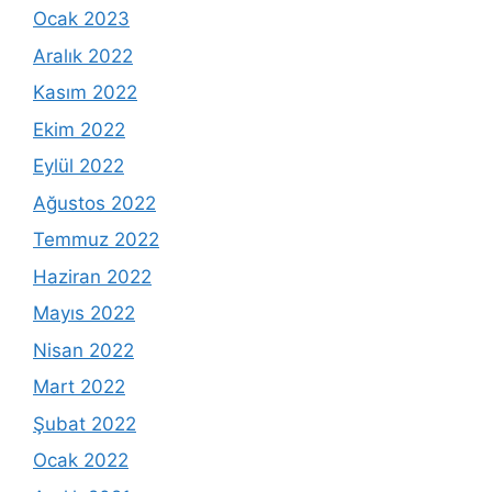
Ocak 2023
Aralık 2022
Kasım 2022
Ekim 2022
Eylül 2022
Ağustos 2022
Temmuz 2022
Haziran 2022
Mayıs 2022
Nisan 2022
Mart 2022
Şubat 2022
Ocak 2022