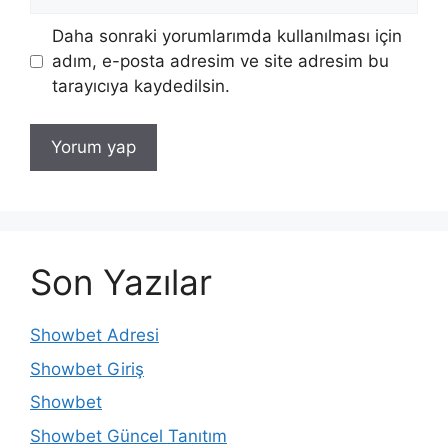
sitesi
Daha sonraki yorumlarımda kullanılması için
adım, e-posta adresim ve site adresim bu
tarayıcıya kaydedilsin.
Son Yazılar
Showbet Adresi
Showbet Giriş
Showbet
Showbet Güncel Tanıtım