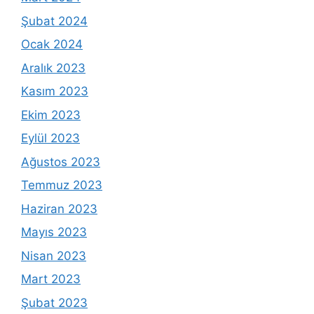
Şubat 2024
Ocak 2024
Aralık 2023
Kasım 2023
Ekim 2023
Eylül 2023
Ağustos 2023
Temmuz 2023
Haziran 2023
Mayıs 2023
Nisan 2023
Mart 2023
Şubat 2023