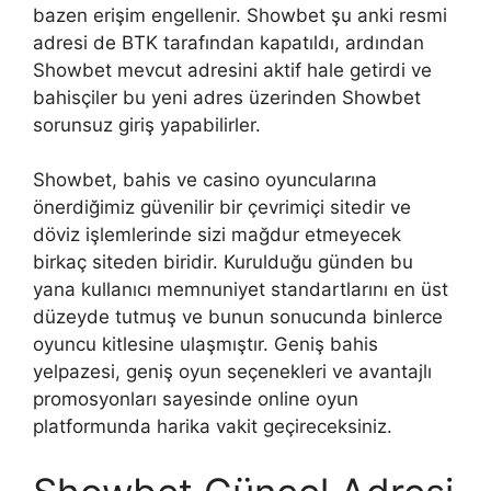
bazen erişim engellenir. Showbet şu anki resmi
adresi de BTK tarafından kapatıldı, ardından
Showbet mevcut adresini aktif hale getirdi ve
bahisçiler bu yeni adres üzerinden Showbet
sorunsuz giriş yapabilirler.
Showbet, bahis ve casino oyuncularına
önerdiğimiz güvenilir bir çevrimiçi sitedir ve
döviz işlemlerinde sizi mağdur etmeyecek
birkaç siteden biridir. Kurulduğu günden bu
yana kullanıcı memnuniyet standartlarını en üst
düzeyde tutmuş ve bunun sonucunda binlerce
oyuncu kitlesine ulaşmıştır. Geniş bahis
yelpazesi, geniş oyun seçenekleri ve avantajlı
promosyonları sayesinde online oyun
platformunda harika vakit geçireceksiniz.