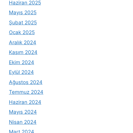
Haziran 2025
Mayıs 2025
Şubat 2025
Ocak 2025
Aralık 2024
Kasım 2024
Ekim 2024
Eylül 2024
Ağustos 2024
Temmuz 2024
Haziran 2024
Mayıs 2024
Nisan 2024
Mart 2024