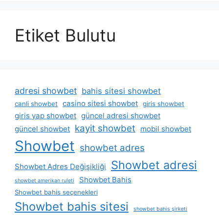
Etiket Bulutu
adresi showbet
bahis sitesi showbet
casino sitesi showbet
canli showbet
giris showbet
giris yap showbet
güncel adresi showbet
kayit showbet
güncel showbet
mobil showbet
Showbet
showbet adres
Showbet adresi
Showbet Adres Değişikliği
Showbet Bahis
showbet amerikan ruleti
Showbet bahis seçenekleri
Showbet bahis sitesi
showbet bahis şirketi