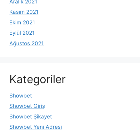
Aralık 2021
Kasım 2021
Ekim 2021
Eylül 2021
Ağustos 2021
Kategoriler
Showbet
Showbet Giriş
Showbet Şikayet
Showbet Yeni Adresi