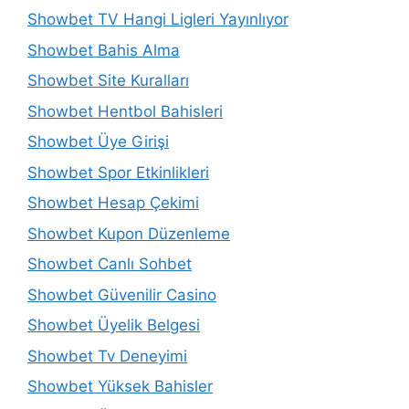
Showbet TV Hangi Ligleri Yayınlıyor
Showbet Bahis Alma
Showbet Site Kuralları
Showbet Hentbol Bahisleri
Showbet Üye Girişi
Showbet Spor Etkinlikleri
Showbet Hesap Çekimi
Showbet Kupon Düzenleme
Showbet Canlı Sohbet
Showbet Güvenilir Casino
Showbet Üyelik Belgesi
Showbet Tv Deneyimi
Showbet Yüksek Bahisler