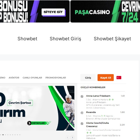
Showbet
Showbet Giriş
Showbet Şikayet