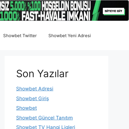
Showbet Twitter
Showbet Yeni Adresi
Son Yazılar
Showbet Adresi
Showbet Giriş
Showbet
Showbet Güncel Tanıtım
Showbet TV Hangi Ligleri