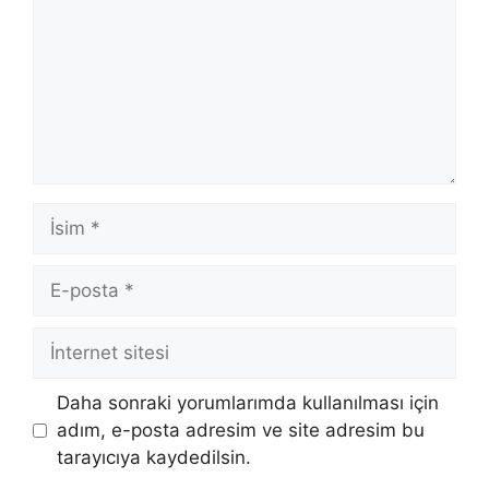
İsim
E-
posta
İnternet
sitesi
Daha sonraki yorumlarımda kullanılması için
adım, e-posta adresim ve site adresim bu
tarayıcıya kaydedilsin.