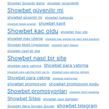
Showbet Güvenilir Bahis
showbet güvenilirliği
Showbet güvenilir mi
showbet güvenlir mi
showbet hakkında
showbet kayit
showbet hesap ayarları
Showbet kaç oldu
showbet maç izle
showbet maç izleme
showbet maç oranlarıyla nasıl para kazanılır
Showbet Mobil Uygulaması
showbet nakit ödeme
showbet nasil bir site
Showbet nasıl bir site
Showbet para yatırma
showbet para yatirma
showbet para yatırma limiti var mı
showbet para yatırma yöntemi
Showbet para çekme
showbet platformlar
showbet promosyon
showbet promosyon kodu
Showbet promosyonları
showbet resmi kapatma
Showbet Sitesi
showbet spor bahisleri
showbet telegram
Showbet Sıkça Sorulan Sorular