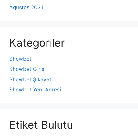
Ağustos 2021
Kategoriler
Showbet
Showbet Giriş
Showbet Şikayet
Showbet Yeni Adresi
Etiket Bulutu