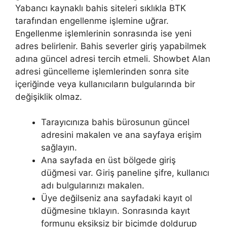
Yabancı kaynaklı bahis siteleri sıklıkla BTK
tarafından engellenme işlemine uğrar.
Engellenme işlemlerinin sonrasında ise yeni
adres belirlenir. Bahis severler giriş yapabilmek
adına güncel adresi tercih etmeli. Showbet Alan
adresi güncelleme işlemlerinden sonra site
içeriğinde veya kullanıcıların bulgularında bir
değişiklik olmaz.
Tarayıcınıza bahis bürosunun güncel
adresini makalen ve ana sayfaya erişim
sağlayın.
Ana sayfada en üst bölgede giriş
düğmesi var. Giriş paneline şifre, kullanıcı
adı bulgularınızı makalen.
Üye değilseniz ana sayfadaki kayıt ol
düğmesine tıklayın. Sonrasında kayıt
formunu eksiksiz bir biçimde doldurup