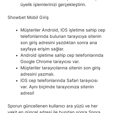
üyelik işlemlerinizi gerçekleştirin.
Showbet Mobil Giriş
Müşteriler Android, IOS işletime sahip cep
telefonlarında bulunan tarayıcıya sitenin
son giriş adresini yazdıktan sonra ana
sayfaya erişim sağlar.
Android işletime sahip cep telefonlarında
Google Chrome tarayıcısı var.
Müşteriler tarayıcılarına sitenin son giriş
adresini yazmalı.
IOS cep telefonlarında Safari tarayıcısı
var. Aynı biçimde tarayıcınıza sitenin
adresi!
Sporun güncellenen kullanıcı ara yüzü ve her
vakit en güncel adresi ile bundan sonra Spora