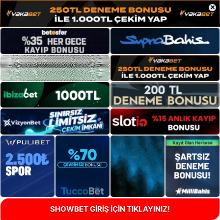
×
SHOWBET GİRİŞ İÇİN TIKLAYINIZ!