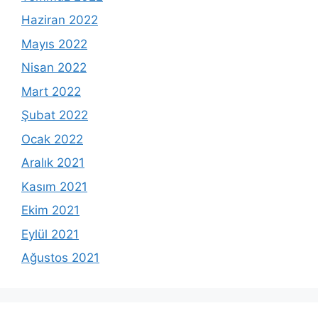
Haziran 2022
Mayıs 2022
Nisan 2022
Mart 2022
Şubat 2022
Ocak 2022
Aralık 2021
Kasım 2021
Ekim 2021
Eylül 2021
Ağustos 2021