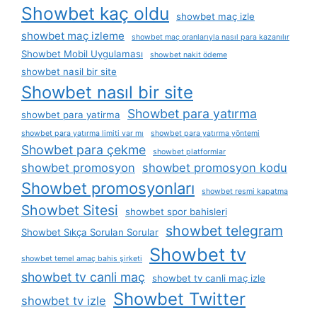
Showbet kaç oldu
showbet maç izle
showbet maç izleme
showbet maç oranlarıyla nasıl para kazanılır
Showbet Mobil Uygulaması
showbet nakit ödeme
showbet nasil bir site
Showbet nasıl bir site
Showbet para yatırma
showbet para yatirma
showbet para yatırma limiti var mı
showbet para yatırma yöntemi
Showbet para çekme
showbet platformlar
showbet promosyon
showbet promosyon kodu
Showbet promosyonları
showbet resmi kapatma
Showbet Sitesi
showbet spor bahisleri
showbet telegram
Showbet Sıkça Sorulan Sorular
Showbet tv
showbet temel amaç bahis şirketi
showbet tv canli maç
showbet tv canli maç izle
Showbet Twitter
showbet tv izle