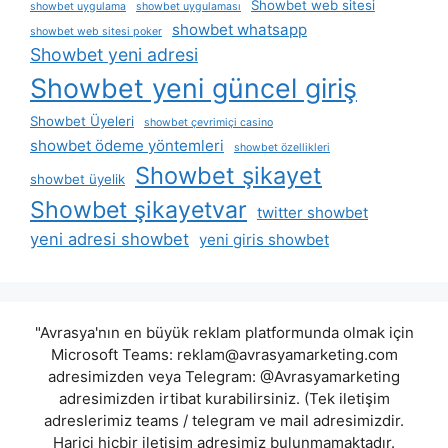
Showbet web sitesi
showbet uygulama
showbet uygulaması
showbet whatsapp
showbet web sitesi poker
Showbet yeni adresi
Showbet yeni güncel giriş
Showbet Üyeleri
showbet çevrimiçi casino
showbet ödeme yöntemleri
showbet özellikleri
Showbet şikayet
showbet üyelik
Showbet şikayetvar
twitter showbet
yeni adresi showbet
yeni giris showbet
"Avrasya'nın en büyük reklam platformunda olmak için
Microsoft Teams:
reklam@avrasyamarketing.com
adresimizden veya Telegram: @Avrasyamarketing
adresimizden irtibat kurabilirsiniz. (Tek iletişim
adreslerimiz teams / telegram ve mail adresimizdir.
Harici hiçbir iletişim adresimiz bulunmamaktadır.