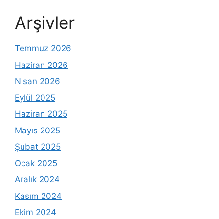
Arşivler
Temmuz 2026
Haziran 2026
Nisan 2026
Eylül 2025
Haziran 2025
Mayıs 2025
Şubat 2025
Ocak 2025
Aralık 2024
Kasım 2024
Ekim 2024