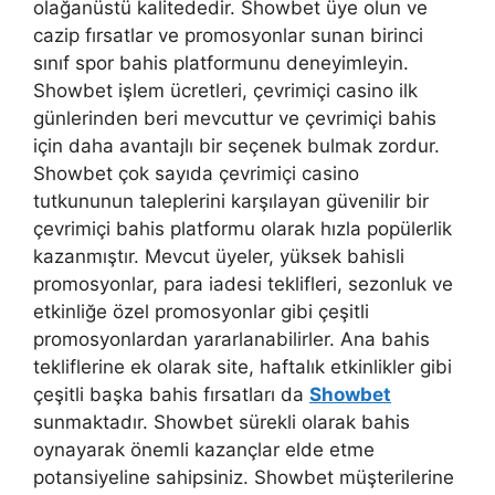
olağanüstü kalitededir. Showbet üye olun ve
cazip fırsatlar ve promosyonlar sunan birinci
sınıf spor bahis platformunu deneyimleyin.
Showbet işlem ücretleri, çevrimiçi casino ilk
günlerinden beri mevcuttur ve çevrimiçi bahis
için daha avantajlı bir seçenek bulmak zordur.
Showbet çok sayıda çevrimiçi casino
tutkununun taleplerini karşılayan güvenilir bir
çevrimiçi bahis platformu olarak hızla popülerlik
kazanmıştır. Mevcut üyeler, yüksek bahisli
promosyonlar, para iadesi teklifleri, sezonluk ve
etkinliğe özel promosyonlar gibi çeşitli
promosyonlardan yararlanabilirler. Ana bahis
tekliflerine ek olarak site, haftalık etkinlikler gibi
çeşitli başka bahis fırsatları da
Showbet
sunmaktadır. Showbet sürekli olarak bahis
oynayarak önemli kazançlar elde etme
potansiyeline sahipsiniz. Showbet müşterilerine