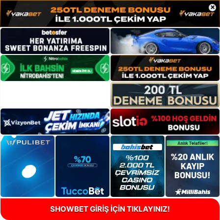
×
SHOWBET GİRİŞ İÇİN TIKLAYINIZ!