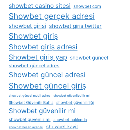
showbet casino sitesi
showbet com
Showbet gerçek adresi
showbet girisi
showbet giris twitter
Showbet giriş
Showbet giriş adresi
Showbet giriş yap
showbet güncel
showbet güncel adres
Showbet güncel adresi
Showbet güncel giriş
showbet güncel mobil adres
showbet güvenilebilir mi
Showbet Güvenilir Bahis
showbet güvenilirliği
Showbet güvenilir mi
showbet güvenlir mi
showbet hakkında
showbet kayit
showbet hesap ayarları