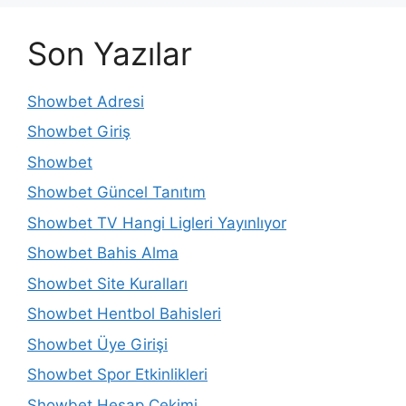
Son Yazılar
Showbet Adresi
Showbet Giriş
Showbet
Showbet Güncel Tanıtım
Showbet TV Hangi Ligleri Yayınlıyor
Showbet Bahis Alma
Showbet Site Kuralları
Showbet Hentbol Bahisleri
Showbet Üye Girişi
Showbet Spor Etkinlikleri
Showbet Hesap Çekimi