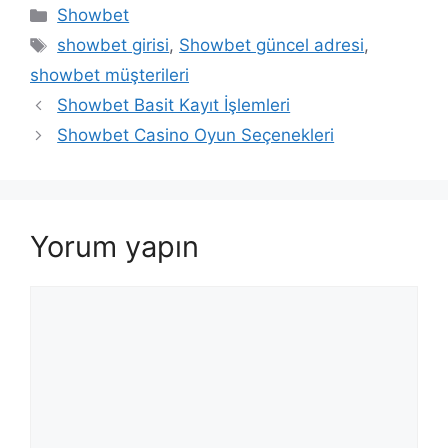
Kategoriler
Showbet
Etiketler
showbet girisi
,
Showbet güncel adresi
,
showbet müşterileri
Showbet Basit Kayıt İşlemleri
Showbet Casino Oyun Seçenekleri
Yorum yapın
Yorum