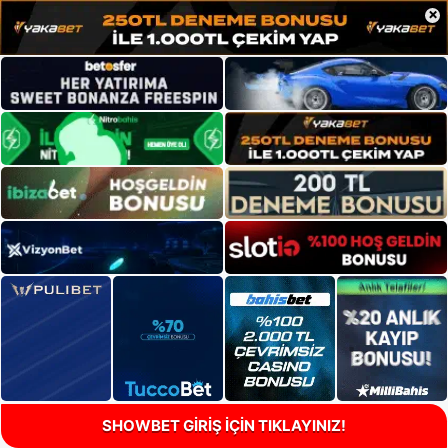
×
SHOWBET GİRİŞ İÇİN TIKLAYINIZ!