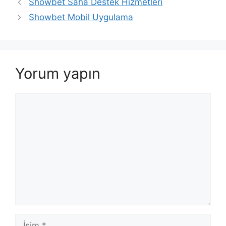
Showbet Saha Destek Hizmetleri
Showbet Mobil Uygulama
Yorum yapın
Yorum
İsim