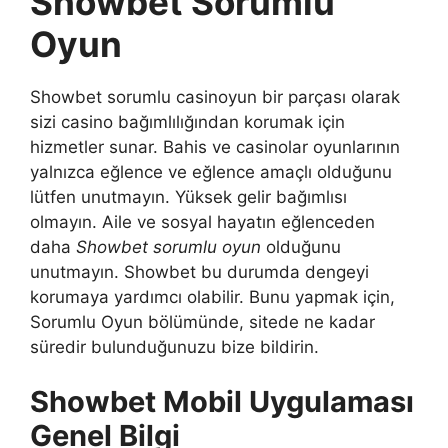
Showbet Sorumlu
Oyun
Showbet sorumlu casinoyun bir parçası olarak
sizi casino bağımlılığından korumak için
hizmetler sunar. Bahis ve casinolar oyunlarının
yalnızca eğlence ve eğlence amaçlı olduğunu
lütfen unutmayın. Yüksek gelir bağımlısı
olmayın. Aile ve sosyal hayatın eğlenceden
daha
Showbet sorumlu oyun
olduğunu
unutmayın. Showbet bu durumda dengeyi
korumaya yardımcı olabilir. Bunu yapmak için,
Sorumlu Oyun bölümünde, sitede ne kadar
süredir bulunduğunuzu bize bildirin.
Showbet Mobil Uygulaması
Genel Bilgi