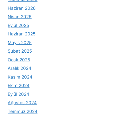
Haziran 2026
Nisan 2026
Eylül 2025
Haziran 2025
Mayıs 2025
Şubat 2025
Ocak 2025
Aralık 2024
Kasım 2024
Ekim 2024
Eylül 2024
Ağustos 2024
Temmuz 2024