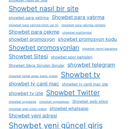
Showbet nasıl bir site
Showbet para yatırma
showbet para yatirma
showbet para yatırma limiti var mı
showbet para yatırma yöntemi
Showbet para çekme
showbet platformlar
showbet promosyon
showbet promosyon kodu
Showbet promosyonları
showbet resmi kapatma
Showbet Sitesi
showbet spor bahisleri
showbet telegram
Showbet Sıkça Sorulan Sorular
Showbet tv
showbet temel amaç bahis şirketi
showbet tv canli maç
showbet tv canli maç izle
Showbet Twitter
showbet tv izle
Showbet web sitesi
showbet uygulama
showbet uygulaması
showbet whatsapp
showbet web sitesi poker
Showbet yeni adresi
Showbet yeni güncel giriş