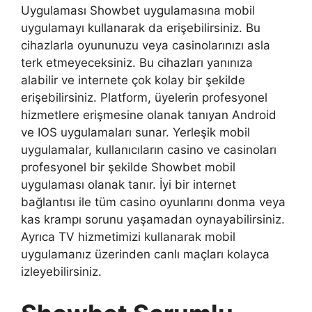
Uygulaması Showbet uygulamasına mobil
uygulamayı kullanarak da erişebilirsiniz. Bu
cihazlarla oyununuzu veya casinolarınızı asla
terk etmeyeceksiniz. Bu cihazları yanınıza
alabilir ve internete çok kolay bir şekilde
erişebilirsiniz. Platform, üyelerin profesyonel
hizmetlere erişmesine olanak tanıyan Android
ve IOS uygulamaları sunar. Yerleşik mobil
uygulamalar, kullanıcıların casino ve casinoları
profesyonel bir şekilde Showbet mobil
uygulaması olanak tanır. İyi bir internet
bağlantısı ile tüm casino oyunlarını donma veya
kas krampı sorunu yaşamadan oynayabilirsiniz.
Ayrıca TV hizmetimizi kullanarak mobil
uygulamanız üzerinden canlı maçları kolayca
izleyebilirsiniz.