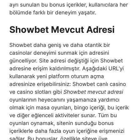
ayrı sunulan bu bonus içerikler, kullanıcılara her
bölümde farklı bir deneyim yaşatır.
Showbet Mevcut Adresi
Showbet daha geniş ve daha otantik bir
casinolar deneyimi sunmak için adresini
güncelliyor. Site adresi değiştiği için Showbet
adresine erişim kaldırılmıştır. Aşağıdaki URL’yi
kullanarak yeni platform oturum açma
adresinize erişebilirsiniz: Showbet canlı casino
ve casino slotları gibi
Showbet mevcut adresi
oyunlarının heyecanını yaşamanıza yardımcı
olmak için masa oyunları, bingo içeriği, bu içerik
ve diğer eğlenceli aktiviteler sunar. Tüm bu
oyunları oynamak, sitenin sunduğu bonus
içeriklerle daha fazla oyun içeriğine erişmenizi
sağlar. Bu bonuslar, özellikle siteye üye