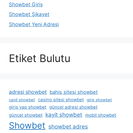
Showbet Giriş
Showbet Şikayet
Showbet Yeni Adresi
Etiket Bulutu
adresi showbet
bahis sitesi showbet
casino sitesi showbet
canli showbet
giris showbet
giris yap showbet
güncel adresi showbet
kayit showbet
güncel showbet
mobil showbet
Showbet
showbet adres