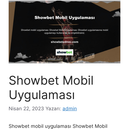
Showbet Mobil
Uygulaması
Nisan 22, 2023
Yazarı:
admin
Showbet mobil uygulaması Showbet Mobil