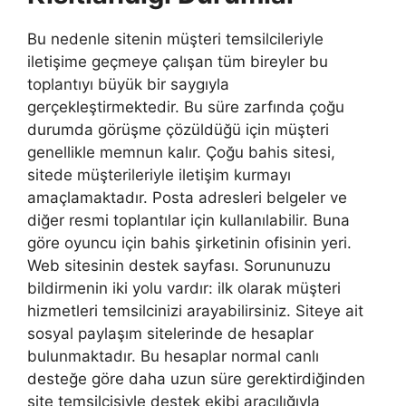
Bu nedenle sitenin müşteri temsilcileriyle
iletişime geçmeye çalışan tüm bireyler bu
toplantıyı büyük bir saygıyla
gerçekleştirmektedir. Bu süre zarfında çoğu
durumda görüşme çözüldüğü için müşteri
genellikle memnun kalır. Çoğu bahis sitesi,
sitede müşterileriyle iletişim kurmayı
amaçlamaktadır. Posta adresleri belgeler ve
diğer resmi toplantılar için kullanılabilir. Buna
göre oyuncu için bahis şirketinin ofisinin yeri.
Web sitesinin destek sayfası. Sorununuzu
bildirmenin iki yolu vardır: ilk olarak müşteri
hizmetleri temsilcinizi arayabilirsiniz. Siteye ait
sosyal paylaşım sitelerinde de hesaplar
bulunmaktadır. Bu hesaplar normal canlı
desteğe göre daha uzun süre gerektirdiğinden
site temsilcisiyle destek ekibi aracılığıyla