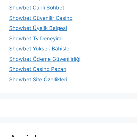
Showbet Canlı Sohbet
Showbet Güvenilir Casino
Showbet Üyelik Belgesi
Showbet Tv Deneyimi
Showbet Yüksek Bahisler
Showbet Ödeme Güvenilirliği
Showbet Casino Pazarı
Showbet Site Özellikleri