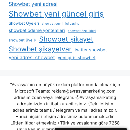
Showbet yeni adresi
Showbet yeni güncel giriş
Showbet Üyeleri
showbet çevrimiçi casino
showbet ödeme yöntemleri
showbet özellikleri
Showbet şikayet
showbet üyelik
Showbet şikayetvar
twitter showbet
yeni adresi showbet
yeni giris showbet
"Avrasya'nın en büyük reklam platformunda olmak için
Microsoft Teams:
reklam@avrasyamarketing.com
adresimizden veya Telegram: @Avrasyamarketing
adresimizden irtibat kurabilirsiniz. (Tek iletişim
adreslerimiz teams / telegram ve mail adresimizdir.
Harici hiçbir iletişim adresimiz bulunmamaktadır.
Lütfen itibar etmeyiniz.) Türkiye yasalarına göre 7258
sayılı kanun uyarınca yasa dışı bahis oynamanın