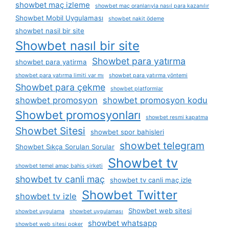
showbet maç izleme
showbet maç oranlarıyla nasıl para kazanılır
Showbet Mobil Uygulaması
showbet nakit ödeme
showbet nasil bir site
Showbet nasıl bir site
Showbet para yatırma
showbet para yatirma
showbet para yatırma limiti var mı
showbet para yatırma yöntemi
Showbet para çekme
showbet platformlar
showbet promosyon
showbet promosyon kodu
Showbet promosyonları
showbet resmi kapatma
Showbet Sitesi
showbet spor bahisleri
showbet telegram
Showbet Sıkça Sorulan Sorular
Showbet tv
showbet temel amaç bahis şirketi
showbet tv canli maç
showbet tv canli maç izle
Showbet Twitter
showbet tv izle
Showbet web sitesi
showbet uygulama
showbet uygulaması
showbet whatsapp
showbet web sitesi poker