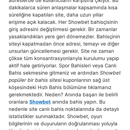
adreslerde de kullanıcıların karşısına çıkıyor. Bu
dakikalarca süren anlaşmalar kapsamında kısa
süreliğine kapatılan site, daha uzun yıllar
erişime açık kalacak. Her Showbet bahisçisinin
giriş adresini değiştirmesi gerekir. Bir zamanlar
yasaklandıkları yere geri dönemezler. Bahisçinin
siteyi kapatmadan önce adresi, temayı ve diğer
unsurları güncellemesi gerekir. Site ne zaman
çökse tüm konsantrasyonlarıyla kurulumu yapıp
aktif hale getiriyorlar. Spor Bahisleri veya Canlı
Bahis sekmesine gitmeniz ve ardından
Showbet
popüler bir bahis sitesi
kuponlarının sağ üst
köşesindeki Hızlı Bahis bölümüne tıklamanız
gerekmektedir. Neden? Anında başarı ile belirli
oranlara
Showbet
anında bahis yapın. Bu
nedenle site canlı bahis noktalarında da detaylı
istatistikler sunmaktadır. Showbet, oyun
bilgilerinin ve duyuruların doğrulanması yoluyla