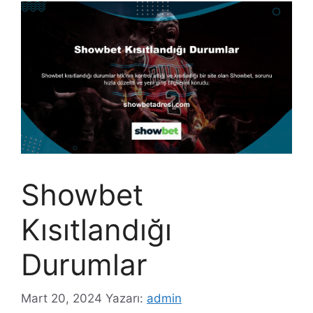
Showbet
Kısıtlandığı
Durumlar
Mart 20, 2024
Yazarı:
admin