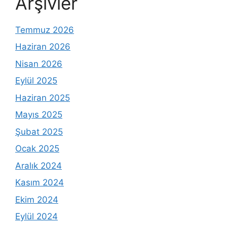
Arşivler
Temmuz 2026
Haziran 2026
Nisan 2026
Eylül 2025
Haziran 2025
Mayıs 2025
Şubat 2025
Ocak 2025
Aralık 2024
Kasım 2024
Ekim 2024
Eylül 2024