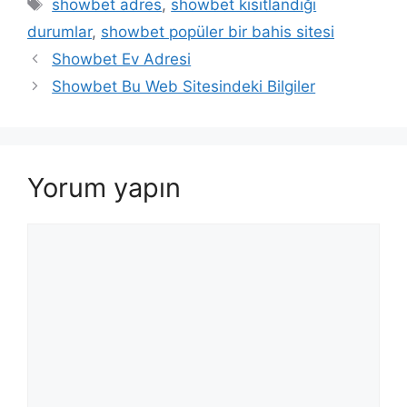
Etiketler
showbet adres
,
showbet kısıtlandığı
durumlar
,
showbet popüler bir bahis sitesi
Showbet Ev Adresi
Showbet Bu Web Sitesindeki Bilgiler
Yorum yapın
Yorum