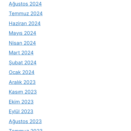
Ağustos 2024
Temmuz 2024
Haziran 2024
Mayıs 2024
Nisan 2024
Mart 2024
Şubat 2024
Ocak 2024
Aralık 2023
Kasım 2023
Ekim 2023
Eylül 2023
Ağustos 2023