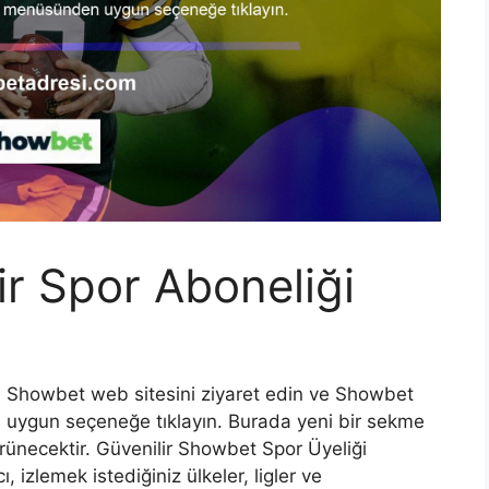
r Spor Aboneliği
le Showbet web sitesini ziyaret edin ve Showbet
 uygun seçeneğe tıklayın. Burada yeni bir sekme
ünecektir. Güvenilir Showbet Spor Üyeliği
 izlemek istediğiniz ülkeler, ligler ve