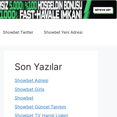
Showbet Twitter
Showbet Yeni Adresi
Son Yazılar
Showbet Adresi
Showbet Giriş
Showbet
Showbet Güncel Tanıtım
Showbet TV Hangi Ligleri