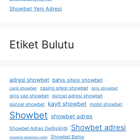
Showbet Yeni Adresi
Etiket Bulutu
adresi showbet
bahis sitesi showbet
casino sitesi showbet
canli showbet
giris showbet
giris yap showbet
güncel adresi showbet
kayit showbet
güncel showbet
mobil showbet
Showbet
showbet adres
Showbet adresi
Showbet Adres Değişikliği
Showbet Bahis
showbet amerikan ruleti