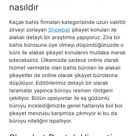
nasıldır
Kaçak bahis firmaları kategorisinde uzun vakittir
zirveyi zorlayan
Showbet
şikayet konuları ile
alakalı detaylı bir araştırma yapıyoruz. Zira bir
bahis bürosuna üye olmayı düşündüğünüzde o
büro ile alakalı şikayet konularını mutlaka merak
edeceksiniz. Ülkemizde sadece online olarak
hizmet vermekte olan bahis büroları ile alakalı
şikayetler de online olarak şikayet bürolarına
düşülüyor. Editörlerimiz detaylı bir olarak
taramalar yapınca büroyu resmen röntgeni
çekiliyor. Bütün opsiyonlar ile eş güdümlü
büroyu incelediğimizde genel hatlarıyla bol bol
şikayet mevzusu karşımıza çıkmıyor ki bu da
büroyu niteliğini ispatlıyor.