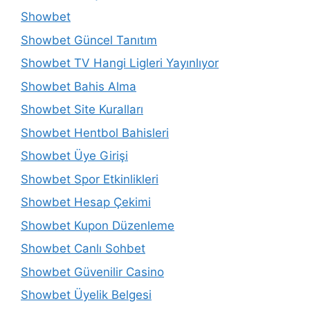
Showbet
Showbet Güncel Tanıtım
Showbet TV Hangi Ligleri Yayınlıyor
Showbet Bahis Alma
Showbet Site Kuralları
Showbet Hentbol Bahisleri
Showbet Üye Girişi
Showbet Spor Etkinlikleri
Showbet Hesap Çekimi
Showbet Kupon Düzenleme
Showbet Canlı Sohbet
Showbet Güvenilir Casino
Showbet Üyelik Belgesi