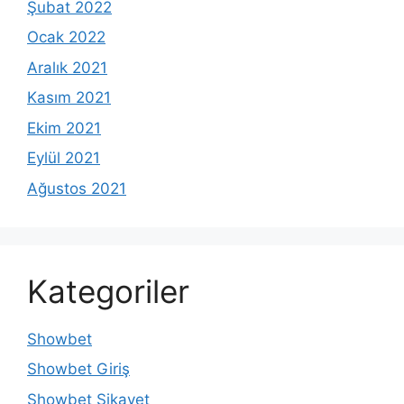
Şubat 2022
Ocak 2022
Aralık 2021
Kasım 2021
Ekim 2021
Eylül 2021
Ağustos 2021
Kategoriler
Showbet
Showbet Giriş
Showbet Şikayet