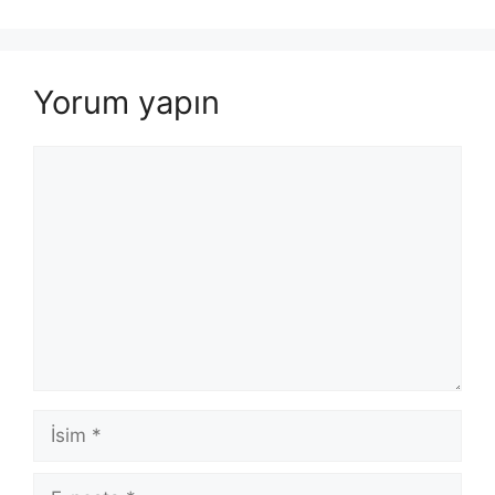
Yorum yapın
Yorum
İsim
E-