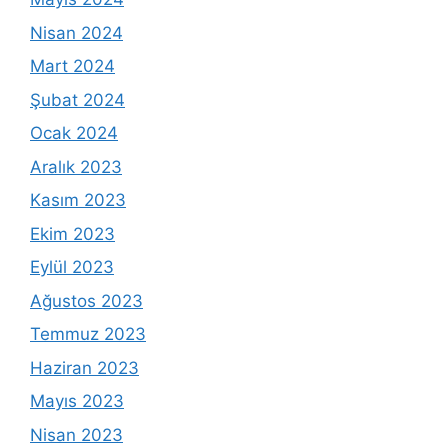
Nisan 2024
Mart 2024
Şubat 2024
Ocak 2024
Aralık 2023
Kasım 2023
Ekim 2023
Eylül 2023
Ağustos 2023
Temmuz 2023
Haziran 2023
Mayıs 2023
Nisan 2023