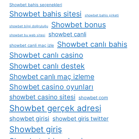
Showbet bahis seçenekleri
Showbet bahis sitesi
showbet bahis şirketi
Showbet bonus
showbet bilgi doğruluğu
showbet canli
showbet bu web sitesi
Showbet canlı bahis
showbet canli maç izle
Showbet canlı casino
Showbet canlı destek
Showbet canlı maç izleme
Showbet casino oyunları
showbet casino sitesi
showbet com
Showbet gerçek adresi
showbet girisi
showbet giris twitter
Showbet giriş