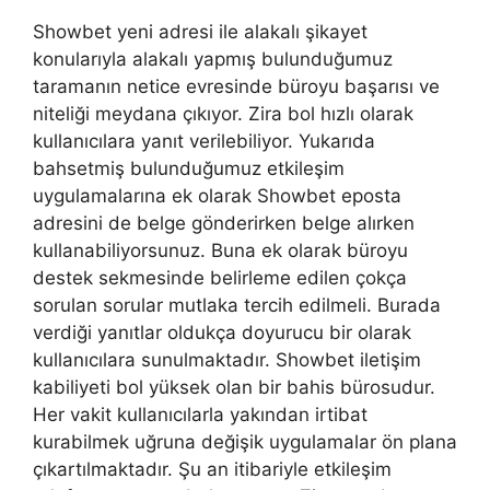
Showbet yeni adresi ile alakalı şikayet
konularıyla alakalı yapmış bulunduğumuz
taramanın netice evresinde büroyu başarısı ve
niteliği meydana çıkıyor. Zira bol hızlı olarak
kullanıcılara yanıt verilebiliyor. Yukarıda
bahsetmiş bulunduğumuz etkileşim
uygulamalarına ek olarak Showbet eposta
adresini de belge gönderirken belge alırken
kullanabiliyorsunuz. Buna ek olarak büroyu
destek sekmesinde belirleme edilen çokça
sorulan sorular mutlaka tercih edilmeli. Burada
verdiği yanıtlar oldukça doyurucu bir olarak
kullanıcılara sunulmaktadır. Showbet iletişim
kabiliyeti bol yüksek olan bir bahis bürosudur.
Her vakit kullanıcılarla yakından irtibat
kurabilmek uğruna değişik uygulamalar ön plana
çıkartılmaktadır. Şu an itibariyle etkileşim