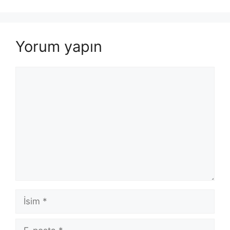
Yorum yapın
Yorum
İsim
E-