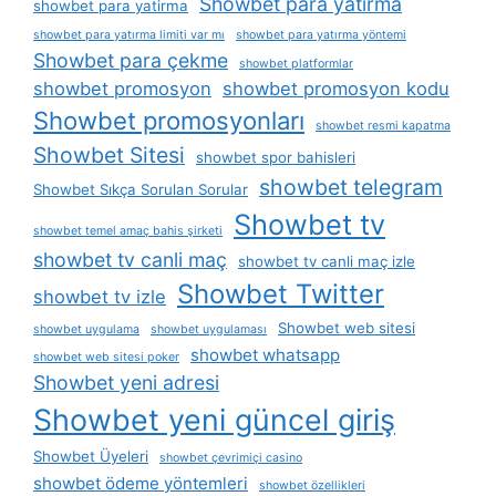
Showbet para yatırma
showbet para yatirma
showbet para yatırma limiti var mı
showbet para yatırma yöntemi
Showbet para çekme
showbet platformlar
showbet promosyon
showbet promosyon kodu
Showbet promosyonları
showbet resmi kapatma
Showbet Sitesi
showbet spor bahisleri
showbet telegram
Showbet Sıkça Sorulan Sorular
Showbet tv
showbet temel amaç bahis şirketi
showbet tv canli maç
showbet tv canli maç izle
Showbet Twitter
showbet tv izle
Showbet web sitesi
showbet uygulama
showbet uygulaması
showbet whatsapp
showbet web sitesi poker
Showbet yeni adresi
Showbet yeni güncel giriş
Showbet Üyeleri
showbet çevrimiçi casino
showbet ödeme yöntemleri
showbet özellikleri