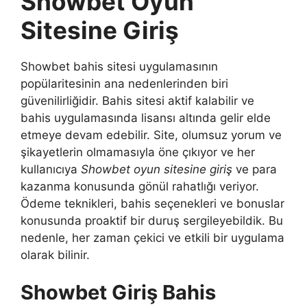
Showbet Oyun
Sitesine Giriş
Showbet bahis sitesi uygulamasının
popülaritesinin ana nedenlerinden biri
güvenilirliğidir. Bahis sitesi aktif kalabilir ve
bahis uygulamasında lisansı altında gelir elde
etmeye devam edebilir. Site, olumsuz yorum ve
şikayetlerin olmamasıyla öne çıkıyor ve her
kullanıcıya
Showbet oyun sitesine giriş
ve para
kazanma konusunda gönül rahatlığı veriyor.
Ödeme teknikleri, bahis seçenekleri ve bonuslar
konusunda proaktif bir duruş sergileyebildik. Bu
nedenle, her zaman çekici ve etkili bir uygulama
olarak bilinir.
Showbet Giriş Bahis