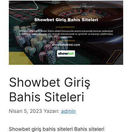
Showbet Giriş
Bahis Siteleri
Nisan 5, 2023
Yazarı:
admin
Showbet giriş bahis siteleri Bahis siteleri