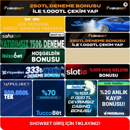
×
SHOWBET GİRİŞ İÇİN TIKLAYINIZ!