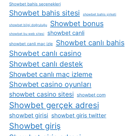
Showbet bahis seçenekleri
Showbet bahis sitesi
showbet bahis şirketi
Showbet bonus
showbet bilgi doğruluğu
showbet canli
showbet bu web sitesi
Showbet canlı bahis
showbet canli maç izle
Showbet canlı casino
Showbet canlı destek
Showbet canlı maç izleme
Showbet casino oyunları
showbet casino sitesi
showbet com
Showbet gerçek adresi
showbet girisi
showbet giris twitter
Showbet giriş