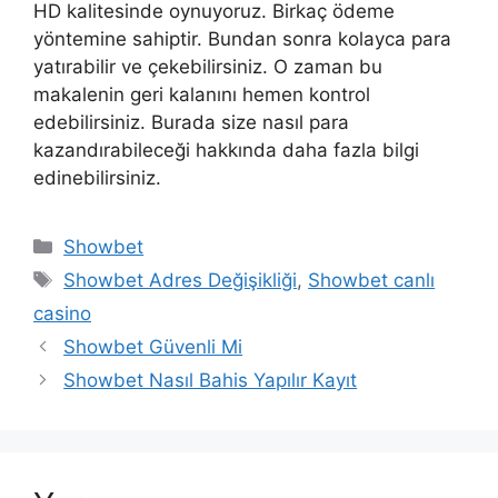
HD kalitesinde oynuyoruz. Birkaç ödeme
yöntemine sahiptir. Bundan sonra kolayca para
yatırabilir ve çekebilirsiniz. O zaman bu
makalenin geri kalanını hemen kontrol
edebilirsiniz. Burada size nasıl para
kazandırabileceği hakkında daha fazla bilgi
edinebilirsiniz.
Kategoriler
Showbet
Etiketler
Showbet Adres Değişikliği
,
Showbet canlı
casino
Showbet Güvenli Mi
Showbet Nasıl Bahis Yapılır Kayıt