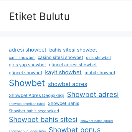
Etiket Bulutu
adresi showbet
bahis sitesi showbet
casino sitesi showbet
canli showbet
giris showbet
giris yap showbet
güncel adresi showbet
kayit showbet
güncel showbet
mobil showbet
Showbet
showbet adres
Showbet adresi
Showbet Adres Değişikliği
Showbet Bahis
showbet amerikan ruleti
Showbet bahis seçenekleri
Showbet bahis sitesi
showbet bahis şirketi
Showbet bonus
showbet bilgi doğruluğu