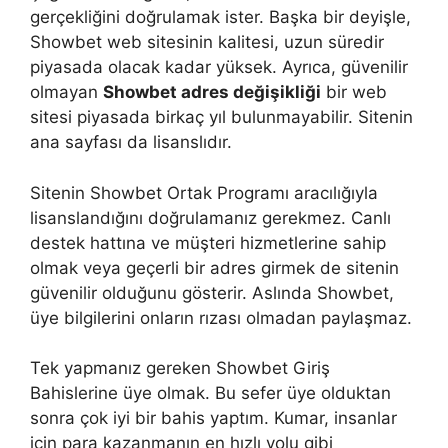
gerçekliğini doğrulamak ister. Başka bir deyişle,
Showbet web sitesinin kalitesi, uzun süredir
piyasada olacak kadar yüksek. Ayrıca, güvenilir
olmayan
Showbet adres değişikliği
bir web
sitesi piyasada birkaç yıl bulunmayabilir. Sitenin
ana sayfası da lisanslıdır.
Sitenin Showbet Ortak Programı aracılığıyla
lisanslandığını doğrulamanız gerekmez. Canlı
destek hattına ve müşteri hizmetlerine sahip
olmak veya geçerli bir adres girmek de sitenin
güvenilir olduğunu gösterir. Aslında Showbet,
üye bilgilerini onların rızası olmadan paylaşmaz.
Tek yapmanız gereken Showbet Giriş
Bahislerine üye olmak. Bu sefer üye olduktan
sonra çok iyi bir bahis yaptım. Kumar, insanlar
için para kazanmanın en hızlı yolu gibi