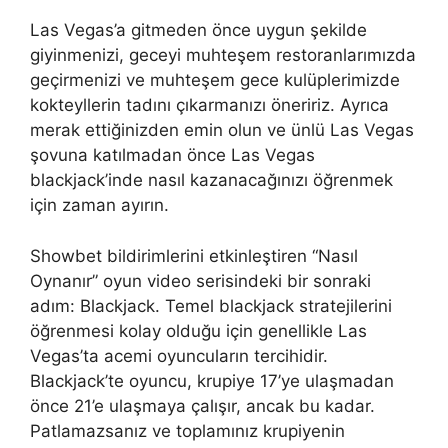
Las Vegas’a gitmeden önce uygun şekilde
giyinmenizi, geceyi muhteşem restoranlarımızda
geçirmenizi ve muhteşem gece kulüplerimizde
kokteyllerin tadını çıkarmanızı öneririz. Ayrıca
merak ettiğinizden emin olun ve ünlü Las Vegas
şovuna katılmadan önce Las Vegas
blackjack’inde nasıl kazanacağınızı öğrenmek
için zaman ayırın.
Showbet bildirimlerini etkinleştiren “Nasıl
Oynanır” oyun video serisindeki bir sonraki
adım: Blackjack. Temel blackjack stratejilerini
öğrenmesi kolay olduğu için genellikle Las
Vegas’ta acemi oyuncuların tercihidir.
Blackjack’te oyuncu, krupiye 17’ye ulaşmadan
önce 21’e ulaşmaya çalışır, ancak bu kadar.
Patlamazsanız ve toplamınız krupiyenin