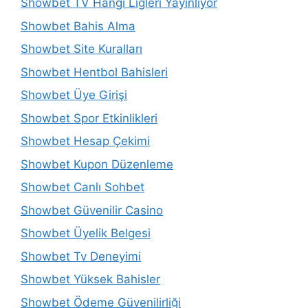
Showbet TV Hangi Ligleri Yayınlıyor
Showbet Bahis Alma
Showbet Site Kuralları
Showbet Hentbol Bahisleri
Showbet Üye Girişi
Showbet Spor Etkinlikleri
Showbet Hesap Çekimi
Showbet Kupon Düzenleme
Showbet Canlı Sohbet
Showbet Güvenilir Casino
Showbet Üyelik Belgesi
Showbet Tv Deneyimi
Showbet Yüksek Bahisler
Showbet Ödeme Güvenilirliği