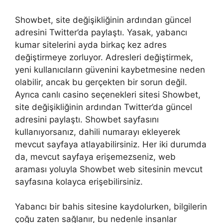
Showbet, site değişikliğinin ardından güncel
adresini Twitter’da paylaştı. Yasak, yabancı
kumar sitelerini ayda birkaç kez adres
değiştirmeye zorluyor. Adresleri değiştirmek,
yeni kullanıcıların güvenini kaybetmesine neden
olabilir, ancak bu gerçekten bir sorun değil.
Ayrıca canlı casino seçenekleri sitesi Showbet,
site değişikliğinin ardından Twitter’da güncel
adresini paylaştı. Showbet sayfasını
kullanıyorsanız, dahili numarayı ekleyerek
mevcut sayfaya atlayabilirsiniz. Her iki durumda
da, mevcut sayfaya erişemezseniz, web
araması yoluyla Showbet web sitesinin mevcut
sayfasına kolayca erişebilirsiniz.
Yabancı bir bahis sitesine kaydolurken, bilgilerin
çoğu zaten sağlanır, bu nedenle insanlar