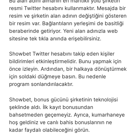
Bu alan adını almanın en mantıklı yolu şirketin
resmi Twitter hesabını kullanmaktır. Mesajda bir
resim ve şirketin alan adının değiştiğini gösteren
bir resim var. Bağlantıların yerleşimi de basitliği
beraberinde getiriyor. Yeni alan adınızla web
sitesine tek tıkla anında erişebilirsiniz.
Showbet Twitter hesabını takip eden kişiler
bildirimleri etkinleştirmelidir. Bunu yapmak için
önce izleyin. Ardından, bir halkaya dönüştürmek
için soldaki düğmeye basın. Bu nedenle
program sonlandırılacaktır.
Showbet, bonus gücünü şirketinin teknolojisi
şeklinde aldı. İlk kayıt bonusundan
bahsetmeden geçemeyiz. Ayrıca, kumarhaneye
hoş geldiniz ve canlı bahis bonuslarının ne
kadar faydalı olabileceğini görün.