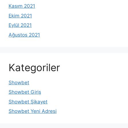
Kasım 2021
Ekim 2021
Eylül 2021
Ağustos 2021
Kategoriler
Showbet
Showbet Giriş
Showbet Şikayet
Showbet Yeni Adresi