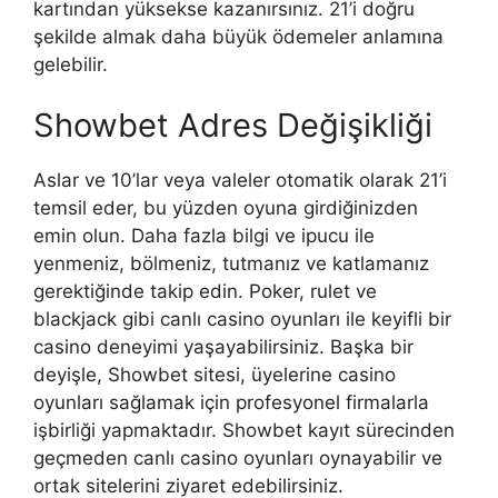
kartından yüksekse kazanırsınız. 21’i doğru
şekilde almak daha büyük ödemeler anlamına
gelebilir.
Showbet Adres Değişikliği
Aslar ve 10’lar veya valeler otomatik olarak 21’i
temsil eder, bu yüzden oyuna girdiğinizden
emin olun. Daha fazla bilgi ve ipucu ile
yenmeniz, bölmeniz, tutmanız ve katlamanız
gerektiğinde takip edin. Poker, rulet ve
blackjack gibi canlı casino oyunları ile keyifli bir
casino deneyimi yaşayabilirsiniz. Başka bir
deyişle, Showbet sitesi, üyelerine casino
oyunları sağlamak için profesyonel firmalarla
işbirliği yapmaktadır. Showbet kayıt sürecinden
geçmeden canlı casino oyunları oynayabilir ve
ortak sitelerini ziyaret edebilirsiniz.