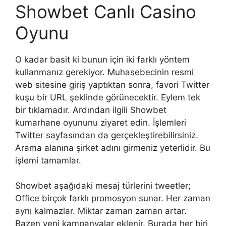
Showbet Canlı Casino
Oyunu
O kadar basit ki bunun için iki farklı yöntem
kullanmanız gerekiyor. Muhasebecinin resmi
web sitesine giriş yaptıktan sonra, favori Twitter
kuşu bir URL şeklinde görünecektir. Eylem tek
bir tıklamadır. Ardından ilgili Showbet
kumarhane oyununu ziyaret edin. İşlemleri
Twitter sayfasından da gerçekleştirebilirsiniz.
Arama alanına şirket adını girmeniz yeterlidir. Bu
işlemi tamamlar.
Showbet aşağıdaki mesaj türlerini tweetler;
Office birçok farklı promosyon sunar. Her zaman
aynı kalmazlar. Miktar zaman zaman artar.
Bazen yeni kampanyalar eklenir. Burada her biri