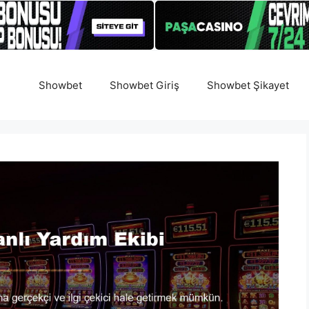
Showbet
Showbet Giriş
Showbet Şikayet