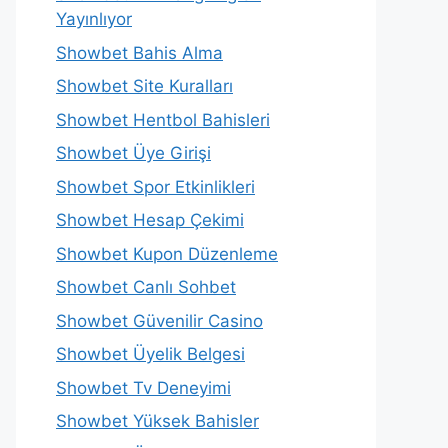
Yayınlıyor
Showbet Bahis Alma
Showbet Site Kuralları
Showbet Hentbol Bahisleri
Showbet Üye Girişi
Showbet Spor Etkinlikleri
Showbet Hesap Çekimi
Showbet Kupon Düzenleme
Showbet Canlı Sohbet
Showbet Güvenilir Casino
Showbet Üyelik Belgesi
Showbet Tv Deneyimi
Showbet Yüksek Bahisler