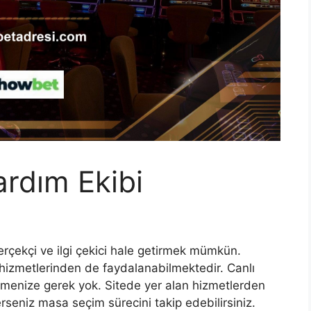
rdım Ekibi
rçekçi ve ilgi çekici hale getirmek mümkün.
k hizmetlerinden de faydalanabilmektedir. Canlı
bilmenize gerek yok. Sitede yer alan hizmetlerden
rseniz masa seçim sürecini takip edebilirsiniz.