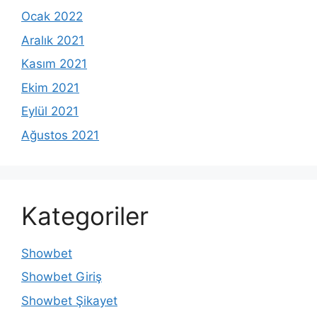
Ocak 2022
Aralık 2021
Kasım 2021
Ekim 2021
Eylül 2021
Ağustos 2021
Kategoriler
Showbet
Showbet Giriş
Showbet Şikayet