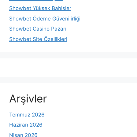
Showbet Yüksek Bahisler
Showbet Ödeme Güvenilirliği
Showbet Casino Pazarı
Showbet Site Özellikleri
Arşivler
Temmuz 2026
Haziran 2026
Nisan 2026