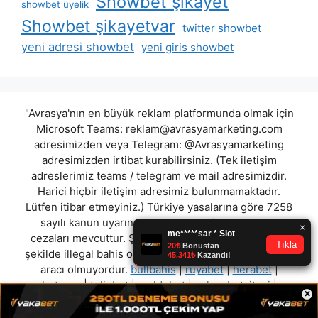
Showbet şikayet
showbet üyelik
Showbet şikayetvar
twitter showbet
yeni adresi showbet
yeni giris showbet
"Avrasya'nın en büyük reklam platformunda olmak için
Microsoft Teams:
reklam@avrasyamarketing.com
adresimizden veya Telegram: @Avrasyamarketing
adresimizden irtibat kurabilirsiniz. (Tek iletişim
adreslerimiz teams / telegram ve mail adresimizdir.
Harici hiçbir iletişim adresimiz bulunmamaktadır.
Lütfen itibar etmeyiniz.) Türkiye yasalarına göre 7258
sayılı kanun uyarınca yasa dışı bahis oynamanın
cezaları mevcuttur. Şu an bulunduğunuz site hiç bir
şekilde illegal bahis oyunları oynatmıyor ve oynamaya
aracı olmuyordur.
bullbahis
|
ruyabet
|
herabet
|
betcore
|
tulipbet
|
moldebet
|
volvoxbetsitesi
|
×
bettitanic
"